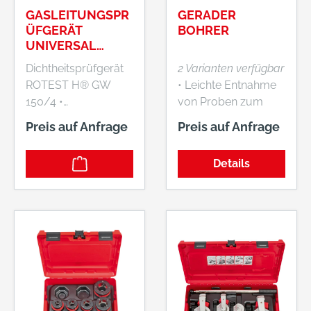
GASLEITUNGSPR
GERADER
ÜFGERÄT
BOHRER
UNIVERSAL
ROTHENBERGER
Dichtheitsprüfgerät
2 Varianten verfügbar
ROTEST H® GW
• Leichte Entnahme
150/4 •
von Proben zum
Dichtheitsprüfgerät
Bestimmen eines
Preis auf Anfrage
Preis auf Anfrage
für Wasser- und
geeigneten
Gasleitungen mit
Nachfolgewerkzeug
Details
dem Medium Luft •
es • Zum
Druckmessung sehr
Durchbohren oder
schnell und exakt
Aufgabeln von
über Wassersäule •
durch Textilien,
Wassersäule mit
Küchenabfälle,
durchgehender
Papier etc.
Skalierung bis 150
verursachten
mbar •
Verstopfungen
Übersichtliche