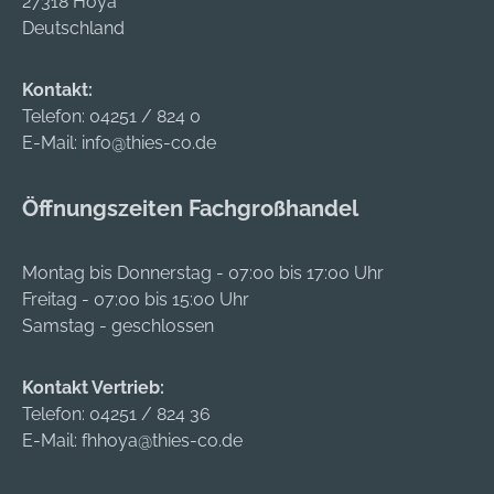
27318 Hoya
schnellen und
zwangsgeführter
Deutschland
mühelosen
Schneidvorschub
Einhandschnitt •
bei geringem
Zum Trennen von
Kontakt:
Kraftaufwand beim
PP-, PE-, PEX-, PB-
Telefon:
04251 / 824 0
Schneiden • Zum
und PVDF-
E-Mail:
info@thies-co.de
Trennen von PP-,
Kunststoffrohren
PB-, VPE-, PVDF-
und PE-Rohren
Öffnungszeiten Fachgroßhandel
Hersteller:
ROTHENBERGER
Montag bis Donnerstag - 07:00 bis 17:00 Uhr
Werkzeuge GmbH,
Freitag - 07:00 bis 15:00 Uhr
Industriestrasse 7,
Samstag - geschlossen
65779 Kelkheim, DE,
+4961958001,
Kontakt Vertrieb:
info@rothenberger.c
Telefon:
04251 / 824 36
om
E-Mail:
fhhoya@thies-co.de