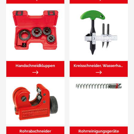
Handschneidkluppen
Kreisschneider, Wasserhahn-Fräsapparate
Rohrabschneider
Rohrreinigungsgeräte