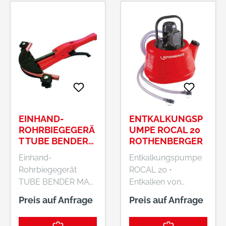
zum maßgenauen
Biegen von 0 bis
180° • Biegen von
kurzen Rohrstücken
durch
Klemmvorrichtung
möglich
EINHAND-
ENTKALKUNGSP
ROHRBIEGEGERÄ
UMPE ROCAL 20
T TUBE BENDER
ROTHENBERGER
MAXI 12-20MM
Einhand-
Entkalkungspumpe
ROTHENBERGER
Rohrbiegegerät
ROCAL 20 •
TUBE BENDER MAXI
Entkalken von
• Grundkörper aus
Wasserleitungen,
Preis auf Anfrage
Preis auf Anfrage
widerstandsfähigem
Kühl- und
Druckguss • Zum
Heizsystemen,