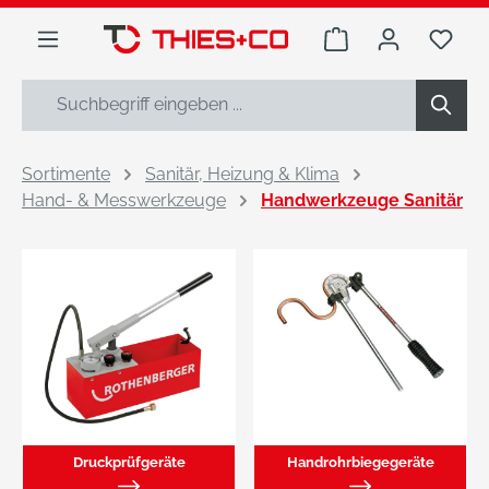
alt springen
Warenkorb enthäl
Du h
Sortimente
Sanitär, Heizung & Klima
Hand- & Messwerkzeuge
Handwerkzeuge Sanitär
Druckprüfgeräte
Handrohrbiegegeräte