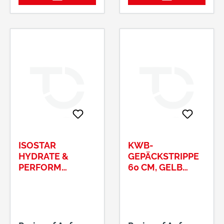
ISOSTAR
KWB-
HYDRATE &
GEPÄCKSTRIPPE
PERFORM
60 CM, GELB
GETRÄNKEPULVE
ART.-NR.: 9817-60
R GESCHMACK :
ORANGE DOSE Á
400G