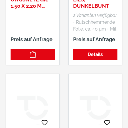
1,50 X 2,20 M
DUNKELBUNT
NR.990.510S
2 Varianten verfügbar
• Rutschhemmende
Folie, ca. 40 µm • Mit
Schutzvlies • 100 %
Preis auf Anfrage
Preis auf Anfrage
Recyclingfasern
(Polyester- und
Details
Naturfasern)