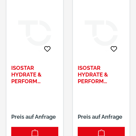
ISOSTAR
ISOSTAR
HYDRATE &
HYDRATE &
PERFORM
PERFORM
GETRÄNKEPULVE
GETRÄNKEPULVE
R GESCHMACK :
R GESCHMACK :
GRAPEFRUIT
LEMON DOSE Á
DOSE Á 400G
400G
Preis auf Anfrage
Preis auf Anfrage