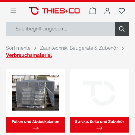
alt springen
Warenkorb enthäl
Du h
Sortimente
Zauntechnik, Baugeräte & Zubehör
Verbrauchsmaterial
Folien und Abdeckplanen
Stricke, Seile und Zubehör