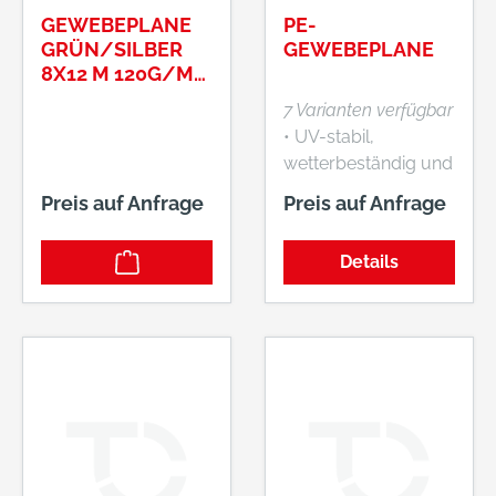
GEWEBEPLANE
PE-
GRÜN/SILBER
GEWEBEPLANE
8X12 M 120G/M²,
MIT
7 Varianten verfügbar
METALLÖSEN
• UV-stabil,
ART.-NR.:
wetterbeständig und
19100800120
wasserdicht •
Preis auf Anfrage
Preis auf Anfrage
Reißfest und
widerstandsfähig •
Details
Aus PE-
Bändchengewebe •
Geschweißter, mit
PP-Band verstärkter
Saum • Verstärkte
Ecken • Rostfreie
Aluminiumösen •
Ösenabstand: 50 cm
• Farbe: olivgrün