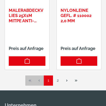
MALERABDECKV
NYLONLEINE
LIES 25X1M
GEFL. # 110002
MITPE ANTI-
2,0 MM
RUTSCH
MEMBRAN
200G/M2
Preis auf Anfrage
Preis auf Anfrage
Seite
Seite
1
2
Unternehmen