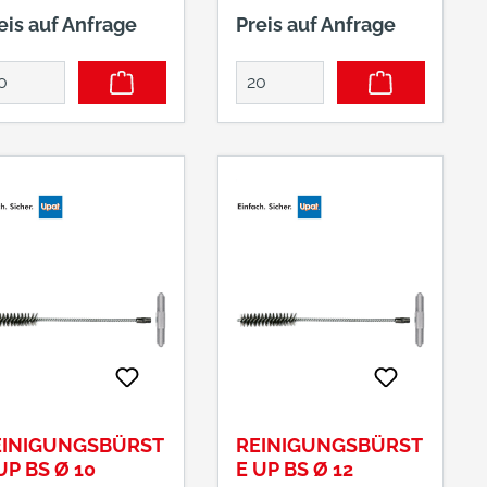
stembaustein für
Systembaustein für
eis auf Anfrage
Preis auf Anfrage
n optimalen Einsatz
den optimalen Einsatz
r Upat
der Upat
ektionsmörtel in
Injektionsmörtel in
rbindung mit Upat
Verbindung mit Upat
windestangen
Gewindestangen
STA/UPM-A) oder
(ASTA/UPM-A) oder
nengewindeanker
Innengewindeanker
ST/UPM-I) in
(IST/UPM-I) in
chstein-Mauerwerk.
Lochstein-Mauerwerk.
e Ankerhülse wird
Die Ankerhülse wird
zu in das Bohrloch
dazu in das Bohrloch
steckt und vom
gesteckt und vom
und der Ankerhülse
Grund der Ankerhülse
t Injektionsmörtel
mit Injektionsmörtel
rfüllt. Beim Setzen
verfüllt. Beim Setzen
r Ankerstange oder
der Ankerstange oder
EINIGUNGSBÜRST
REINIGUNGSBÜRST
s
des
UP BS Ø 10
E UP BS Ø 12
nengewindeankers
Innengewindeankers