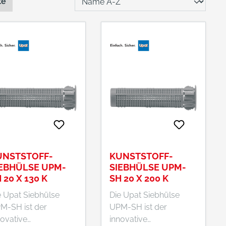
te
UNSTSTOFF-
KUNSTSTOFF-
IEBHÜLSE UPM-
SIEBHÜLSE UPM-
 20 X 130 K
SH 20 X 200 K
e Upat Siebhülse
Die Upat Siebhülse
M-SH ist der
UPM-SH ist der
novative
innovative