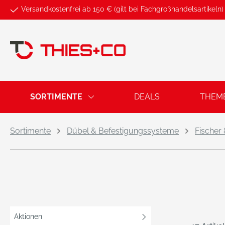
Versandkostenfrei ab 150 € (gilt bei Fachgroßhandelsartikeln)
springen
Zur Hauptnavigation springen
SORTIMENTE
DEALS
THEM
Sortimente
Dübel & Befestigungssysteme
Fischer
Aktionen