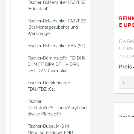
Fischer-Bolzenanker FAZ/FBZ
(Edelstahl)
REIN
Fischer-Bolzenanker FAZ/FBZ
E UP 
(St.) Montagezubehör und
Werkzeuge
Die Re
Fischer-Bolzenanker FBN (St.)
UP BS 
zulas
Fischer-Dämmstoffb. FID DHK
Bohrlo
DHM FIF DIPK DT HV DIPK
Preis
Beton
DHT DVN thermofix
Hochwe
Fischer-Decklennagel
langle
FDN/FDZ (St.)
aus Me
demon
Fischer-
Metallgr
Dichtstoffe/Silikone/Acryl und
divese Klebstoffe
Fischer-Dübel M-S M
Metallspreizdübel FMD