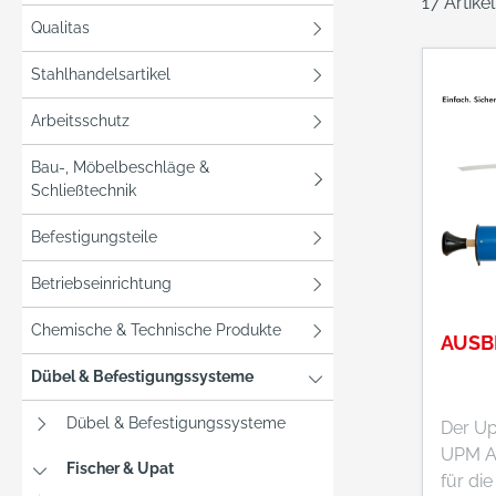
17 Artike
Qualitas
Stahlhandelsartikel
Arbeitsschutz
Bau-, Möbelbeschläge &
Schließtechnik
Befestigungsteile
Betriebseinrichtung
Chemische & Technische Produkte
AUSB
Dübel & Befestigungssysteme
Dübel & Befestigungssysteme
Der Up
UPM AB
Fischer & Upat
für di