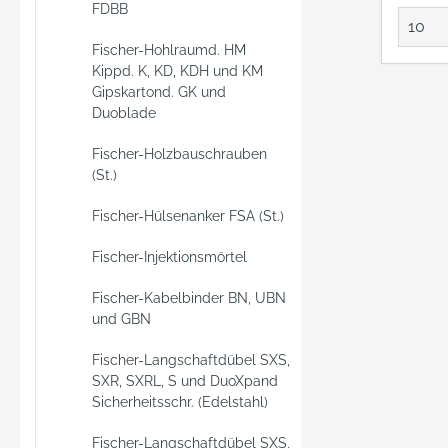
FDBB
in den 
Mit der
Fischer-Hohlraumd. HM
Ankerh
Kippd. K, KD, KDH und KM
auch n
Gipskartond. GK und
Schich
Duoblade
werde
Fischer-Holzbauschrauben
(St.)
Fischer-Hülsenanker FSA (St.)
Fischer-Injektionsmörtel
Fischer-Kabelbinder BN, UBN
und GBN
Fischer-Langschaftdübel SXS,
SXR, SXRL, S und DuoXpand
Sicherheitsschr. (Edelstahl)
Fischer-Langschaftdübel SXS,