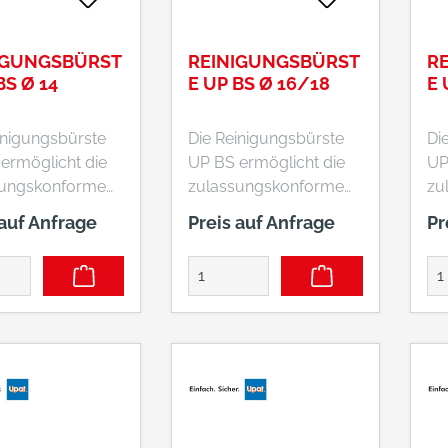
IGUNGSBÜRST
REINIGUNGSBÜRST
R
BS Ø 14
E UP BS Ø 16/18
E 
inigungsbürste
Die Reinigungsbürste
Di
ermöglicht die
UP BS ermöglicht die
UP
sungskonforme
zulassungskonforme
zu
chreinigung in
Bohrlochreinigung in
Bo
 auf Anfrage
Preis auf Anfrage
Pr
 und Mauerwerk.
Beton und Mauerwerk.
Be
rtige,
Hochwertige,
Ho
bige Ausführung
langlebige Ausführung
la
tall mit
aus Metall mit
au
tierbarem
demontierbarem
de
iff.
Metallgriff.
Met