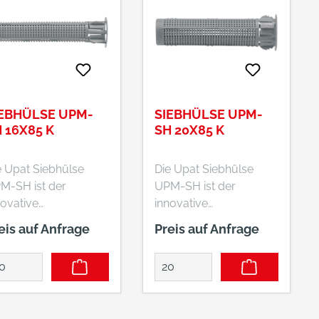
IEBHÜLSE UPM-
SIEBHÜLSE UPM-
 16X85 K
SH 20X85 K
e Upat Siebhülse
Die Upat Siebhülse
M-SH ist der
UPM-SH ist der
novative
innovative
stembaustein für
Systembaustein für
eis auf Anfrage
Preis auf Anfrage
n optimalen Einsatz
den optimalen Einsatz
r Upat
der Upat
ektionsmörtel in
Injektionsmörtel in
rbindung mit Upat
Verbindung mit Upat
windestangen
Gewindestangen