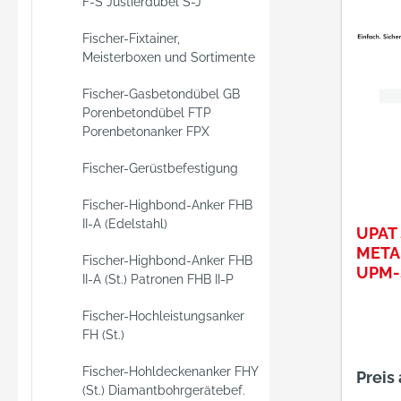
F-S Justierdübel S-J
(ASTA
Innen
Fischer-Fixtainer,
(IST/U
Meisterboxen und Sortimente
Lochst
Die An
Fischer-Gasbetondübel GB
dazu i
Porenbetondübel FTP
Porenbetonanker FPX
geste
Grund 
Fischer-Gerüstbefestigung
mit In
verfül
Fischer-Highbond-Anker FHB
der An
II-A (Edelstahl)
UPAT
des
META
Fischer-Highbond-Anker FHB
Innen
UPM-S
II-A (St.) Patronen FHB II-P
wird d
die Git
Fischer-Hochleistungsanker
gedrüc
FH (St.)
sich i
mit de
Fischer-Hohldeckenanker FHY
Preis
(St.) Diamantbohrgerätebef.
Dadurc