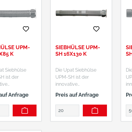
HÜLSE UPM-
SIEBHÜLSE UPM-
S
X85 K
SH 16X130 K
SH
at Siebhülse
Die Upat Siebhülse
Di
 ist der
UPM-SH ist der
UP
tive
innovative
in
baustein für
Systembaustein für
Sy
 auf Anfrage
Preis auf Anfrage
Pr
timalen Einsatz
den optimalen Einsatz
de
at
der Upat
de
onsmörtel in
Injektionsmörtel in
Inj
dung mit Upat
Verbindung mit Upat
Ve
destangen
Gewindestangen
Ge