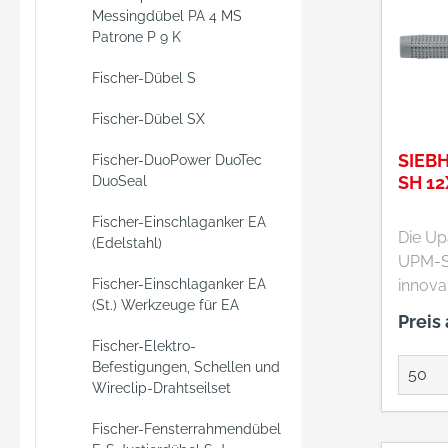
Messingdübel PA 4 MS
Patrone P 9 K
Fischer-Dübel S
Fischer-Dübel SX
SIEB
Fischer-DuoPower DuoTec
SH 12
DuoSeal
Fischer-Einschlaganker EA
Die Up
(Edelstahl)
UPM-SH
Fischer-Einschlaganker EA
innova
(St.) Werkzeuge für EA
System
Preis
den op
Fischer-Elektro-
der Up
Befestigungen, Schellen und
Injekti
Wireclip-Drahtseilset
Verbin
Gewin
Fischer-Fensterrahmendübel