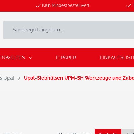
Kein Mindestbestellwert
ENWELTEN
E-PAPER
EINKAUFSLIST
 & Upat
Upat-Siebhülsen UPM-SH Werkzeuge und Zub