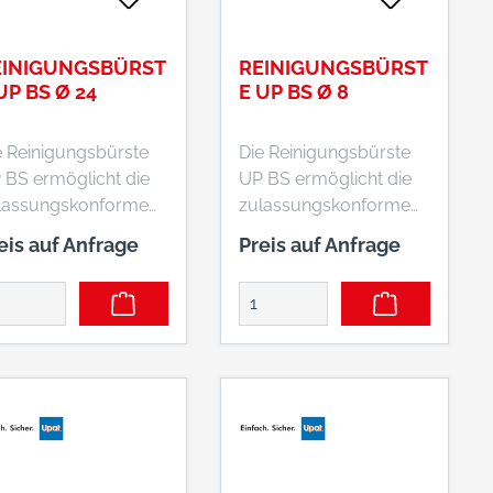
EINIGUNGSBÜRST
REINIGUNGSBÜRST
UP BS Ø 24
E UP BS Ø 8
e Reinigungsbürste
Die Reinigungsbürste
 BS ermöglicht die
UP BS ermöglicht die
lassungskonforme
zulassungskonforme
hrlochreinigung in
Bohrlochreinigung in
eis auf Anfrage
Preis auf Anfrage
ton und Mauerwerk.
Beton und Mauerwerk.
chwertige,
Hochwertige,
nglebige Ausführung
langlebige Ausführung
s Metall mit
aus Metall mit
montierbarem
demontierbarem
allgriff.
Metallgriff.