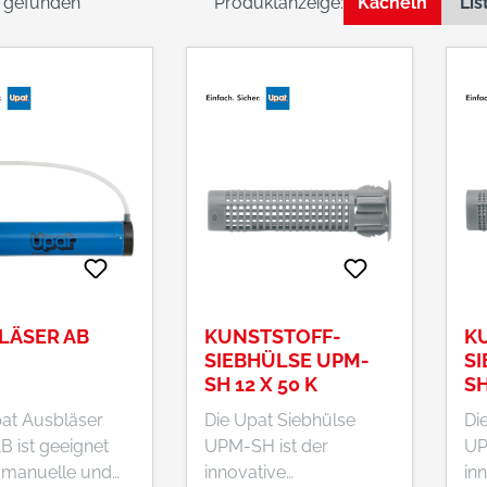
l gefunden
Produktanzeige:
Kacheln
Lis
LÄSER AB
KUNSTSTOFF-
K
SIEBHÜLSE UPM-
S
SH 12 X 50 K
SH
at Ausbläser
Die Upat Siebhülse
Di
 ist geeignet
UPM-SH ist der
UP
e manuelle und
innovative
in