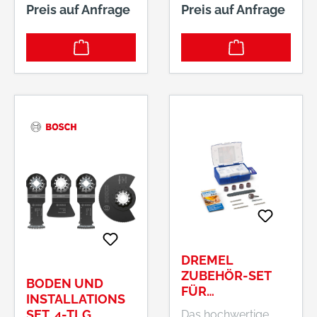
Renovierern und
Renovierern und
Preis auf Anfrage
Preis auf Anfrage
Fliesenlegern hilft,
Fliesenlegern hilft,
weiche Rückstände
weiche Rückstände
wie Teppichkleber
wie Teppichkleber
und Farbe zu
und Farbe zu
entfernen.
entfernen.
DREMEL
ZUBEHÖR-SET
BODEN UND
FÜR
INSTALLATIONS
HOLZARBEITEN,
SET, 4-TLG.
Das hochwertige