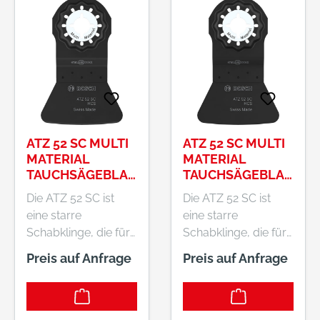
die wir speziell für
Boxx-Koffer mit
diese Aufgabe
transparentem
entwickelt haben.
Deckel geliefert, der
mit dem Bosch L-
Boxx-
Aufbewahrungssyst
em kompatibel ist.
ATZ 52 SC MULTI
ATZ 52 SC MULTI
MATERIAL
MATERIAL
TAUCHSÄGEBLAT
TAUCHSÄGEBLAT
T, STARLOCK, 52
T, STARLOCK, 52
Die ATZ 52 SC ist
Die ATZ 52 SC ist
X 26 MM
X 26 MM, 10-TLG.
eine starre
eine starre
Schabklinge, die für
Schabklinge, die für
Renovierer und
Renovierer und
Preis auf Anfrage
Preis auf Anfrage
Fliesenleger
Fliesenleger
entwickelt wurde,
entwickelt wurde,
um harte
um harte
Rückstände wie
Rückstände wie