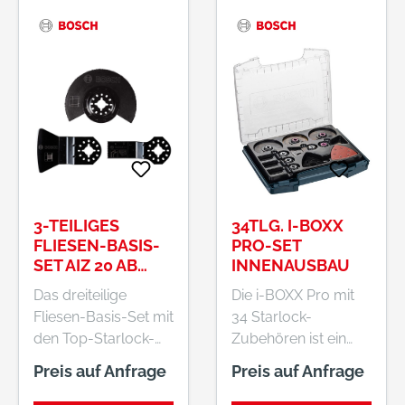
3-TEILIGES
34TLG. I-BOXX
FLIESEN-BASIS-
PRO-SET
SET AIZ 20 AB
INNENAUSBAU
(1X); ATZ 52 SC
Das dreiteilige
Die i-BOXX Pro mit
(1X); ACZ 85 MT4
Fliesen-Basis-Set mit
34 Starlock-
(1X)
den Top-Starlock-
Zubehören ist ein
Zubehören für Fliese
umfassendes
Preis auf Anfrage
Preis auf Anfrage
und Bad Die
Universalset für den
Starlock-Zubehöre
Innenausbau. Diese