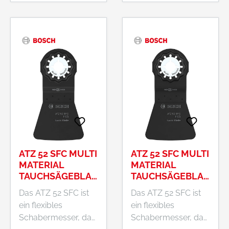
Mörtel, Fliesenkleber
Mörtel, Fliesenkleber
und ausgehärteten
und ausgehärteten
Teppichkleber
Teppichkleber
abzukratzen.
abzukratzen.
ATZ 52 SFC MULTI
ATZ 52 SFC MULTI
MATERIAL
MATERIAL
TAUCHSÄGEBLAT
TAUCHSÄGEBLAT
T, STARLOCK, 52
T, STARLOCK, 52
Das ATZ 52 SFC ist
Das ATZ 52 SFC ist
X 40 MM
X 40 MM, 10-TLG.
ein flexibles
ein flexibles
Schabermesser, das
Schabermesser, das