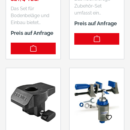
20-TEILIG
Zubehör-Set
Das Set für
umfasst ein
Bodenbeläge und
Sortiment aus
Einbau bietet
Preis auf Anfrage
unentbehrlichen
Bodenverlegern alle
Preis auf Anfrage
Zubehören für
oszillierenden
kreative
Multitool-
Heimwerkerprojekte
Sägeblätter, die sie
mit Holz. Gestalte
zum Schneiden aller
eigene Hängeregale,
gängigen
kreiere dekorative
Bodenbelagsmateria
Ornamente, oder gib
lien und zur
deinen
Vorbereitung der
Holzprojekten mit
Oberflächen für
einem Gravurdesign
einen neuen Boden
den persönlichen
benötigen.
Schliff. Mit diesem
Set erhältst du alles
zum Gravieren,