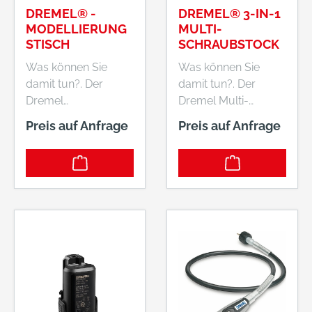
Schleifen und
DREMEL® -
DREMEL® 3-IN-1
Bohren in weichem
MODELLIERUNG
MULTI-
oder hartem Holz.
STISCH
SCHRAUBSTOCK
Was können Sie
Was können Sie
damit tun?. Der
damit tun?. Der
Dremel
Dremel Multi-
Modellierungstisch
Schraubstock ist das
Preis auf Anfrage
Preis auf Anfrage
sorgt für mehr
ultimative 3-in-1-
Präzision bei deiner
Vorsatzgerät für dein
Arbeit, indem du
Dremel
dein Dremel
Multifunktionswerkz
Multifunktionswerkz
eug. Mit dem 3-in-1
eug in einem Winkel
Multi-Schraubstock
von 45° oder 90°
befestigst du dein
zum Schmirgeln,
Werkstück sicher in
Schärfen oder
jedem Winkel durch
Schleifen
den leicht
positionierst. Perfekt
einstellbaren 360°-