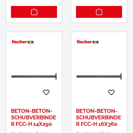
zugelassenes
zugelassenes
System für die
System für die
Bauwerkssanierung.
Bauwerkssanierung.
Der fischer FCC kann
Der fischer FCC kann
entsprechend der
entsprechend der
Baustellenbedingun
Baustellenbedingun
gen mit den fischer
gen mit den fischer
Injektionsmörteln FIS
Injektionsmörteln FIS
V, FIS V Plus, FIS EM
V, FIS V Plus, FIS EM
Plus und FIS SB
Plus und FIS SB
verwendet werden.
verwendet werden.
Dazu wird der Mörtel
Dazu wird der Mörtel
vom Bohrlochgrund
vom Bohrlochgrund
injiziert und der
injiziert und der
fischer Beton-Beton
fischer Beton-Beton
BETON-BETON-
BETON-BETON-
Schubverbinder FCC
Schubverbinder FCC
SCHUBVERBINDE
SCHUBVERBINDE
leicht drehend von
leicht drehend von
R FCC-H 14X290
R FCC-H 16X360
Hand bis zum
Hand bis zum