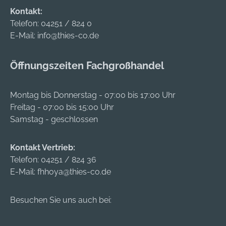
fischer Beton-Beton
fischer Beton-Beton
Kontakt:
Schubverbinder FCC
Schubverbinder FCC
Telefon:
04251 / 824 0
leicht drehend von
leicht drehend von
E-Mail:
info@thies-co.de
Hand bis zum
Hand bis zum
Bohrlochgrund
Bohrlochgrund
Öffnungszeiten Fachgroßhandel
eingesetzt. Der
eingesetzt. Der
fischer Beton-Beton
fischer Beton-Beton
Schubverbinder FCC
Schubverbinder FCC
Montag bis Donnerstag - 07:00 bis 17:00 Uhr
ist geeignet, um
ist geeignet, um
Freitag - 07:00 bis 15:00 Uhr
Brücken zu sanieren
Brücken zu sanieren
Samstag - geschlossen
oder deren Nutzlast
oder deren Nutzlast
zu erhöhen,
zu erhöhen,
Kontakt Vertrieb:
Traglasten von
Traglasten von
Telefon:
04251 / 824 36
Decken zu erhöhen
Decken zu erhöhen
E-Mail:
fhhoya@thies-co.de
oder Stützen zu
oder Stützen zu
verstärken.
verstärken.
Besuchen Sie uns auch bei: