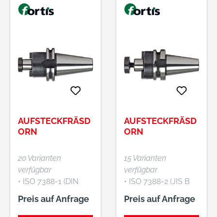
AUFSTECKFRÄSD
AUFSTECKFRÄSD
ORN
ORN
20 Varianten
15 Varianten
verfügbar
verfügbar
• ISO 7388-1 (DIN
• ISO 7388-2 (JIS B
69871), Form AD •
6339 MAS/BT),
Preis auf Anfrage
Preis auf Anfrage
Aus legiertem
Form AD • Aus
Einsatzstahl •
legiertem