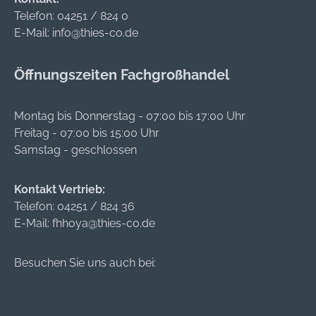
Wuchtgüte G 6,3 bei
BT 40 ≤ 0,01 mm, BT
Telefon:
04251 / 824 0
15000 min-1 • Mit
50 ≤ 0,015 mm •
E-Mail:
info@thies-co.de
Kühlkanalbohrung •
Wuchtgüte G 6,3 bei
Zur Aufnahme von
15000 min-1 • Mit
Öffnungszeiten Fachgroßhandel
Werkzeugen mit
Kühlkanalbohrung •
Quernut nach DIN
Zur Aufnahme von
1880 Lieferung:
Werkzeugen mit
Montag bis Donnerstag - 07:00 bis 17:00 Uhr
Kombi-
Quernut nach DIN
Freitag - 07:00 bis 15:00 Uhr
Aufsteckfräsdorn mit
1880 Lieferung:
Samstag - geschlossen
Fräseranzugsschrau
Kombi-
be, Mitnehmerring
Aufsteckfräsdorn mit
Kontakt Vertrieb:
und Passfeder.
Fräseranzugsschrau
Telefon:
04251 / 824 36
be, Mitnehmerring
E-Mail:
fhhoya@thies-co.de
und Passfeder.
Besuchen Sie uns auch bei: