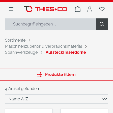
alt springen
Warenkorb enthäl
Du h
Sortimente
Maschinenzubehör & Verbrauchsmaterial
Spannwerkzeuge
Aufsteckfräserdorne
Produkte filtern
4 Artikel gefunden