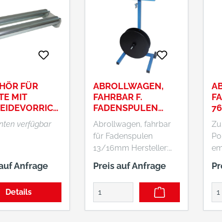
HÖR FÜR
ABROLLWAGEN,
A
TE MIT
FAHRBAR F.
FA
EIDEVORRICH
FADENSPULEN
7
G
13/16MM
anten verfügbar
Abrollwagen, fahrbar
Zu
für Fadenspulen
Po
13/16mm Hersteller:
em Herstel
Banholzer u. Wenz
Ba
 auf Anfrage
Preis auf Anfrage
Pr
GmbH, Felix-Wankel-
Gm
Str. 8+13, 73760
Str. 8+13, 73
Details
Ostfildern, DE,
Ost
+497113429340,
+4
info@banholzerundwen
in