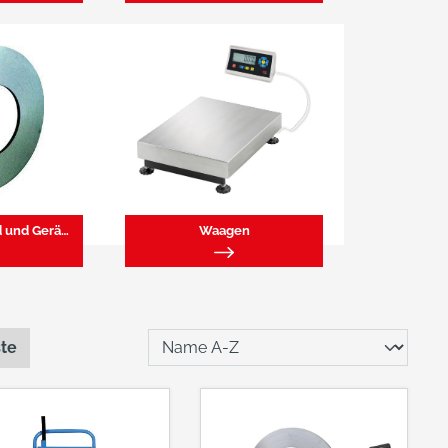
Umreifungsband und Geräte
Waagen
ste