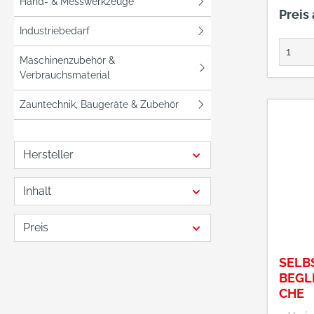
Hand- & Messwerkzeuge
ausbal
Preis
Kombig
Industriebedarf
Spann
Versch
Maschinenzubehör &
und PET-
Verbrauchsmaterial
Kunsts
Zauntechnik, Baugeräte & Zubehör
geeignet. •
einsetz
Vollau
Hersteller
Spanne
Abschn
Inhalt
einem 
Halbau
Spanne
Preis
des Kn
einges
SELB
erreic
BEGL
versch
CHE
automatisch