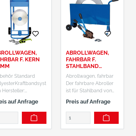
BROLLWAGEN,
ABROLLWAGEN,
HRBAR F. KERN
FAHRBAR F.
6MM
STAHLBAND
13/16MM
behör Standard
Abrollwagen, fahrbar
lyesterKraftbandsyst
Der fahrbare Abroller
ler:
ist für Stahlband von
nholzer u. Wenz
13–19 mm in einlagiger
eis auf Anfrage
Preis auf Anfrage
bH, Felix-Wankel-
Scheibenwicklung. •
760
Material: 3,0 mm
fildern, DE,
Stahlblech, blau
97113429340,
lackiert Hersteller:
fo@banholzerundwen
Banholzer u. Wenz