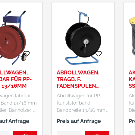
z.de
z.
fü
LLWAGEN,
ABROLLWAGEN,
A
BAR FÜR PP-
TRAGB. F.
K
 13/16MM
FADENSPULEN
SS
13/16MM
DS
wagen fahrbar
Abrollwagen für PP-
Ak
1
P-Band 13/16 mm
Kunststoffband
Ka
ler: Banholzer u.
Bandbreite 13/16 mm
Di
mbH, Felix-
Hersteller: Banholzer u.
Ka
 auf Anfrage
Preis auf Anfrage
Pr
r. 8+13,
Wenz GmbH, Felix-
eig
Ostfildern, DE,
Wankel-Str. 8+13,
mo