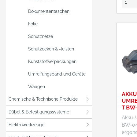
+49711
info@
Dokumententaschen
z.de
Folie
Schutznetze
Schutzecken & -leisten
Kunststoffverpackungen
Umreifungsband und Geräte
Waagen
AKKU
Chemische & Technische Produkte
UMRE
T BW-
Dübel & Befestigungssysteme
M. AK
Akku-
LADE
BW-04 Dies
Elektrowerkzeuge
ergon