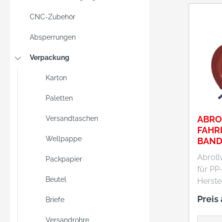
CNC-Zubehör
Absperrungen
Verpackung
Karton
Paletten
ABRO
Versandtaschen
FAHR
Wellpappe
BAND
Abroll
Packpapier
für P
Beutel
Herstel
Wenz G
Preis
Briefe
Wankel-St
73760 
Versandrohre