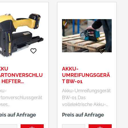
de Fahrbarer Abroller
GmbH, Felix-Wankel-
r 76 mm Kern.
Str. 8+13, 73760
Ostfildern, DE,
+497113429340,
info@banholzerundwen
z.de Abb zeigt
Komplett-Set
KKU
AKKU-
ARTONVERSCHLU
UMREIFUNGSGERÄ
 HEFTER
T BW-01
A3522-S 2XAKKU
ku-
Akku-Umreifungsgerät
2V+LADEGERÄT
rtonverschlussgerät
BW-01 Das
eses
vollelektrische Akku-
rtonverschlussgerät
Umreifungsgerät ist ein
eis auf Anfrage
Preis auf Anfrage
net sich für den
kostengünstiges
bilen Einsatz an
Einsteigermodell und