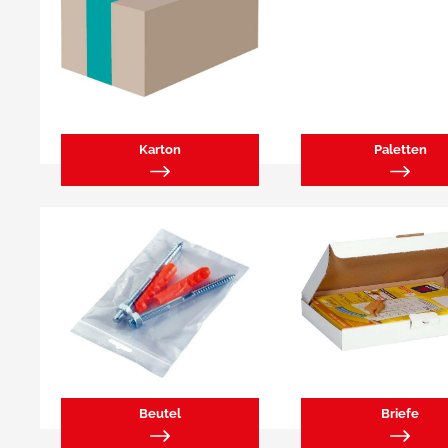
Karton
Paletten
Beutel
Briefe