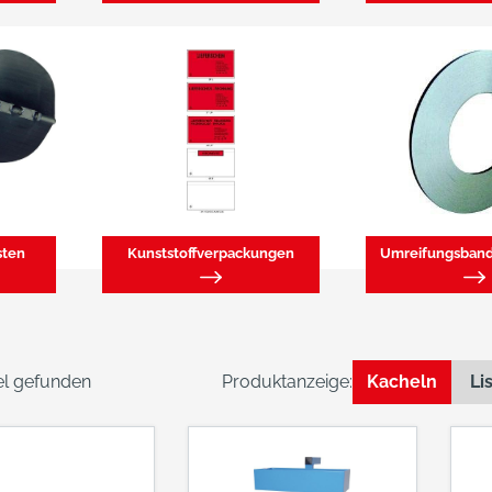
sten
Kunststoffverpackungen
kel gefunden
Produktanzeige:
Kacheln
Li