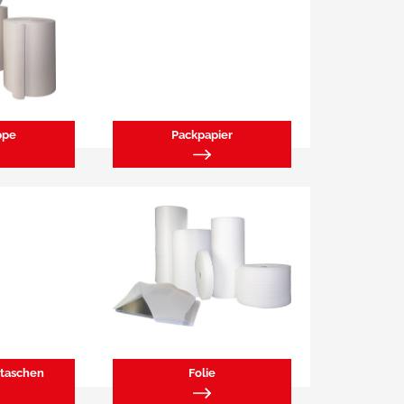
ppe
Packpapier
taschen
Folie