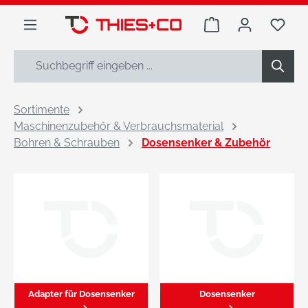
alt springen
Warenkorb enthäl
Du h
Sortimente
Maschinenzubehör & Verbrauchsmaterial
Bohren & Schrauben
Dosensenker & Zubehör
Adapter für Dosensenker
Dosensenker