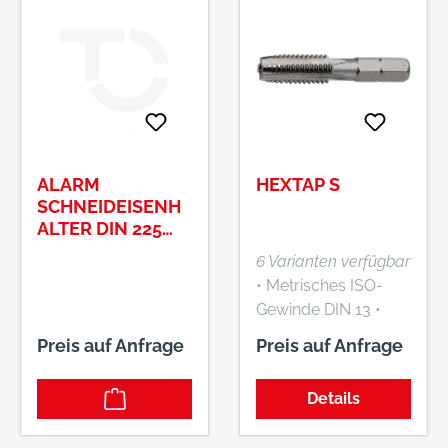
ALARM
HEXTAP S
SCHNEIDEISENH
ALTER DIN 225
NR. 83202 20 MM
6 Varianten verfügbar
HÖHE 5 MM
• Metrisches ISO-
Gewinde DIN 13 •
HSS • Toleranz ISO 2
Preis auf Anfrage
Preis auf Anfrage
6H • Form D •
1/4"-6-kant-
Details
Aufnahme