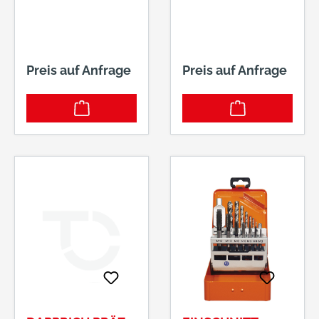
HSSECO5, DIN 371
NR. 19-
B: M 8 ISO2/6H,
62101.3700 M 3 -
RH
M 12
Preis auf Anfrage
Preis auf Anfrage