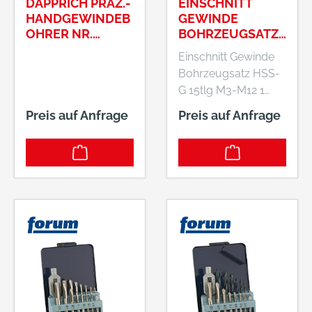
DAPPRICH PRÄZ.-
EINSCHNITT
HANDGEWINDEB
GEWINDE
OHRER NR.
BOHRZEUGSATZ
62100.300 HSSG
HSS-G 15TLG M3-
Einschnitt Gewinde
M 30
M12
Bohrzeugsatz HSS-
G 15tlg M3-M12 1
Windeisen Nr. 1 1/27
Preis auf Anfrage
Preis auf Anfrage
Einschnitt
Gewindebohrer
HSS-G DIN 352 für
Maschinen- und
Handgebrauch7
Kernlochbohrer
HSS-Gje 1 M3 - M4 -
M5 - M6 - M8 - M10
- M12Ø 2,5 - 3,3 - 4,2
- 5,0 - 6,8 - 8,5 - 10,2
mm Inhalt: 7
Einschnitt