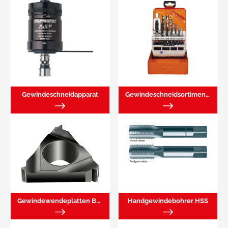
Gewindeschneidapparat
Gewindeschneidsortimente
Gewindewendeplatten Besch./Unbesch.
Handgewindebohrer HSS