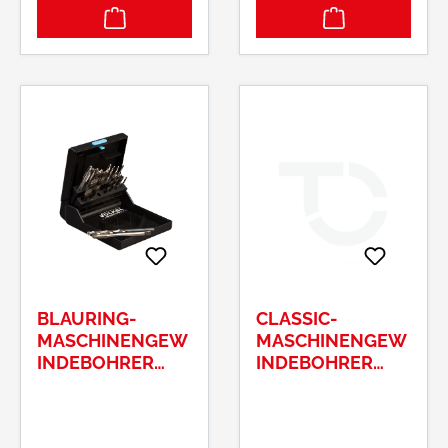
1/4"-6-kant-Schaft
Morsbachtalstraße
Hersteller: Völkel
20, 42855
GmbH,
Remscheid, DE,
Morsbachtalstraße
+492191490112,
20, 42855
info@voelkel.com
Remscheid, DE,
Inhalt: 6
+492191490112,
Gewindebohrer-Bits,
info@voelkel.com
M3; 4; 5; 6; 8; 10
BLAURING-
CLASSIC-
MASCHINENGEW
MASCHINENGEW
INDEBOHRER
INDEBOHRER
VÖLKEL FORM B
HSSECO5, DIN 371
M 3-12
B: M 4 ISO2/6H,
RH