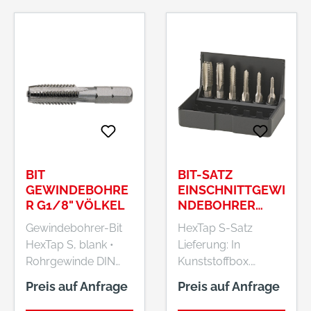
BIT
BIT-SATZ
GEWINDEBOHRE
EINSCHNITTGEWI
R G1/8" VÖLKEL
NDEBOHRER
HSSG M3-M10
Gewindebohrer-Bit
HexTap S-Satz
VÖLKEL
HexTap S, blank •
Lieferung: In
Rohrgewinde DIN
Kunststoffbox.
ISO 228 • HSS-G •
Hersteller: Völkel
Preis auf Anfrage
Preis auf Anfrage
Oberfläche blank •
GmbH,