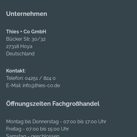
Anwendung an
mit 3 oder 4 Fingern.
schwer
Unternehmen
zugänglichen Stellen
• Zur Erstellung
Thies + Co GmbH
neuer Gewinde
Bücker Str. 30/32
sowie zum
27318 Hoya
Nachschneiden und
Deutschland
Reparieren
beschädigter
Gewinde •
Kontakt:
Metrisches ISO-
Telefon:
04251 / 824 0
Gewinde DIN 13
E-Mail:
info@thies-co.de
Lieferung: Im
Holzkasten.
Öffnungszeiten Fachgroßhandel
Hersteller: Völkel
GmbH,
Morsbachtalstraße
Montag bis Donnerstag - 07:00 bis 17:00 Uhr
20, 42855
Freitag - 07:00 bis 15:00 Uhr
Remscheid, DE,
Samstag - geschlossen