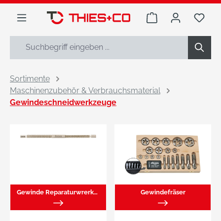
alt springen
Warenkorb enthäl
Du h
Sortimente
Maschinenzubehör & Verbrauchsmaterial
Gewindeschneidwerkzeuge
Gewinde Reparaturwrerkezug
Gewindefräser