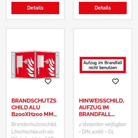
DIN 67510-1 Klasse
Details
Details
C
BRANDSCHUTZS
HINWEISSCHILD,
CHILD ALU
AUFZUG IM
B200XH200 MM
BRANDFALL
WINKEL
NICHT
Brandschutzsschild,
2 Varianten verfügbar
LÖSCHSCHLAUC
BENUTZEN
Löschschlauch als
• DIN 4066 - D1
H