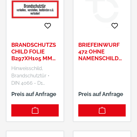
BRANDSCHUTZS
BRIEFEINWURF
CHILD FOLIE
472 OHNE
B297XH105 MM
NAMENSCHILD#
BRANDSCHUTZT
0447200
Hinweisschild,
ÜR VERKEILEN
Brandschutztür •
LANGNACHLEUC
DIN 4066 - D1
HTEND
Hersteller: Wolk AG,
Preis auf Anfrage
Preis auf Anfrage
Am Kiesberg 12-14,
42117 Wuppertal, DE,
+4920224350,
info@wolk.de