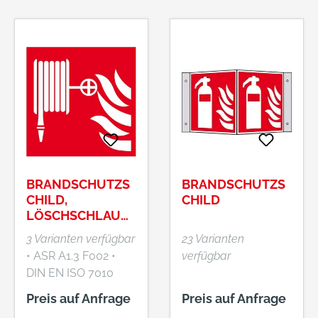
AG, Am Kiesberg 12-
14, 42117 Wuppertal,
DE, +4920224350,
info@wolk.de
BRANDSCHUTZS
BRANDSCHUTZS
CHILD,
CHILD
LÖSCHSCHLAUC
H
3 Varianten verfügbar
23 Varianten
• ASR A1.3 F002 •
verfügbar
DIN EN ISO 7010
F002 •
Preis auf Anfrage
Preis auf Anfrage
Langnachleuchtend,