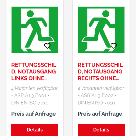
RETTUNGSSCHIL
RETTUNGSSCHIL
D, NOTAUSGANG
D, NOTAUSGANG
LINKS OHNE
RECHTS OHNE
RICHTUNGSPFEIL
RICHTUNGSPFEIL
4 Varianten verfügbar
4 Varianten verfügbar
• ASR A1.3 E001 •
• ASR A1.3 E002 •
DIN EN ISO 7010
DIN EN ISO 7010
E001 •
E002 •
Preis auf Anfrage
Preis auf Anfrage
Langnachleuchtend,
Langnachleuchtend,
DIN 67510-1 Klasse
DIN 67510-1 Klasse
Details
Details
C
C