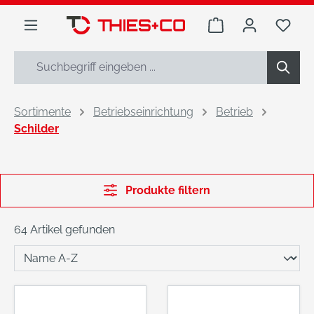
alt springen
Warenkorb enthäl
Du h
Sortimente
Betriebseinrichtung
Betrieb
Schilder
Produkte filtern
64 Artikel gefunden