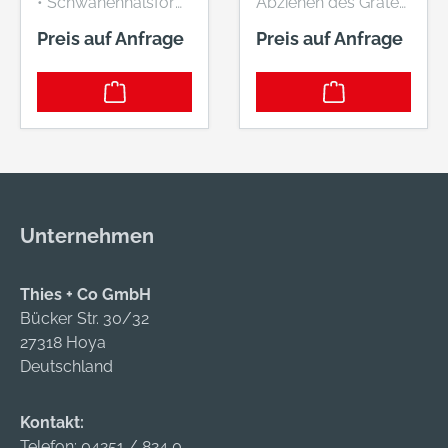
• Schwanenhalsform
Abziehen des Grates
Hersteller:
einer Ziehklinge
Preis auf Anfrage
Preis auf Anfrage
Einkaufsbüro
Hersteller:
Deutscher
Einkaufsbüro
Eisenhändler GmbH,
Deutscher
EDE Platz 1, 42389
Eisenhändler GmbH,
Wuppertal, DE,
EDE Platz 1, 42389
+4920260960,
Wuppertal, DE,
webkontakt@ede.de
+4920260960,
webkontakt@ede.de
Unternehmen
Thies + Co GmbH
Bücker Str. 30/32
27318 Hoya
Deutschland
Kontakt:
Telefon:
04251 / 824 0