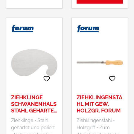
ZIEHKLINGE
ZIEHKLINGENSTA
SCHWANENHALS
HL MIT GEW.
STAHL GEHÄRTET
HOLZGR. FORUM
FORUM
Ziehklinge • Stahl
Ziehklingenstahl •
gehärtet und poliert
Holzgriff • Zum