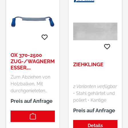
OX 370-2500
ZUG-/WAGNERM
ZIEHKLINGE
ESSER,
GEBOGEN, 250
Zum Abziehen von
MM
Holzbalken, Mit
2 Varianten verfügbar
durchgenieteten
• Stahl gehärtet und
blauen Heften,
poliert • Kantige
Preis auf Anfrage
Schneide fein poliert
Form
Preis auf Anfrage
Details