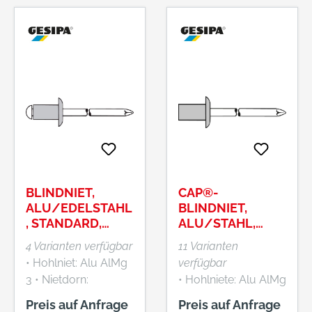
BLINDNIET,
CAP®-
ALU/EDELSTAHL
BLINDNIET,
, STANDARD,
ALU/STAHL,
FLACHRUNDKOP
STANDARD,
4 Varianten verfügbar
11 Varianten
F
FLACHRUNDKOP
• Hohlniet: Alu AlMg
verfügbar
F
3 • Nietdorn:
• Hohlniete: Alu AlMg
Edelstahl A2-Nr.
5 • Nietdorn: Stahl,
Preis auf Anfrage
Preis auf Anfrage