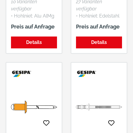
10 Varianten
27 Varianten
FLACHRUNDKOP
FLACHRUNDKOP
verfügbar
verfügbar
F
F
• Hohlniet: Alu AlMg
• Hohlniet: Edelstahl
5 • Nietdorn:
A2-Nr. 1.4567 •
Preis auf Anfrage
Preis auf Anfrage
nichtrostender Stahl
Nietdorn: Edelstahl
A2-Nr. 1.4541
Details
Details