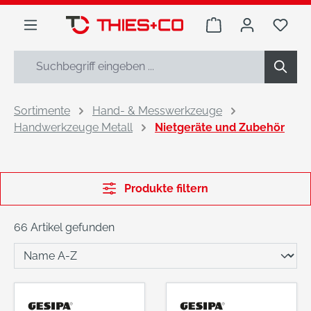
alt springen
Warenkorb enthäl
Du h
Sortimente
Hand- & Messwerkzeuge
Handwerkzeuge Metall
Nietgeräte und Zubehör
Produkte filtern
66 Artikel gefunden