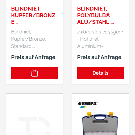
BLINDNIET
BLINDNIET,
KUPFER/BRONZ
POLYBULB®
E
ALU/STAHL,
FLACHRUNDKOP
FLACHRUNDKOP
Blindniet,
2 Varianten verfügbar
F 3X8MM GESIPA
F
Kupfer/Bronze,
• Hohlniet:
Standard,
Aluminium-
Flachrundkopf •
Legierung •
Preis auf Anfrage
Preis auf Anfrage
Hohlniet: Kupfer •
Nietdorn: Stahl,
Nietdorn: Bronze
verzinkt • Ideal für
Details
Hersteller: GESIPA
weiche und brüchige
Blindniettechnik
Materialien aufgrund
GmbH, Nordendstr.
der
13-39, 64546
Unterlegscheiben-
Mörfelden-Walldorf,
förmigen
DE, +49 6105 962-0,
Schließkopfbildung
info@gesipa.com