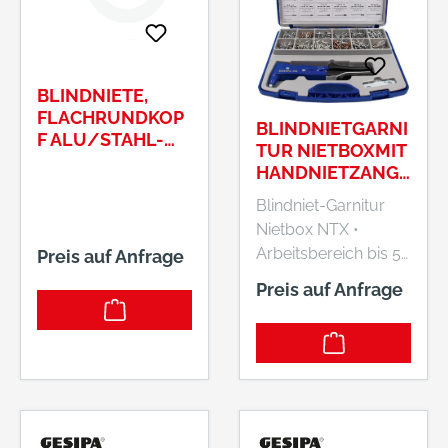
BLINDNIETE,
FLACHRUNDKOP
BLINDNIETGARNI
F ALU/STAHL-
TUR NIETBOXMIT
DORN 5 X 60
HANDNIETZANGE
NTX 941-TEILIG
Blindniet-Garnitur
GESIPA
Nietbox NTX •
Arbeitsbereich bis 5
Preis auf Anfrage
mm Ø Alu und bis 4
Preis auf Anfrage
mm Ø Stahl und
Edelstahl •
Zangengehäuse aus
Aluminium-
Druckguss •
Kunststoff-
Stulpgriffe • Stahl-