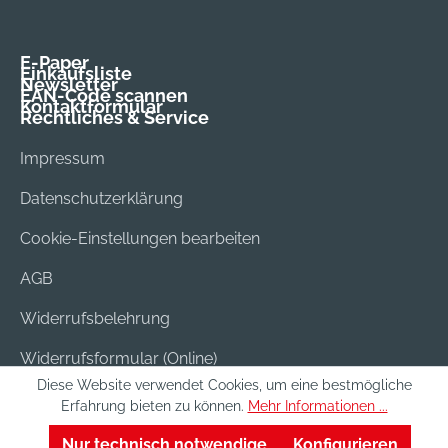
E-Paper
Einkaufsliste
Newsletter
EAN-Code scannen
Kontaktformular
Rechtliches & Service
Impressum
Datenschutzerklärung
Cookie-Einstellungen bearbeiten
AGB
Widerrufsbelehrung
Widerrufsformular (Online)
Diese Website verwendet Cookies, um eine bestmögliche
Versand & Bezahlung
Erfahrung bieten zu können.
Mehr Informationen ...
Batterieentsorgung
Nur technisch notwendige
Konfigurieren