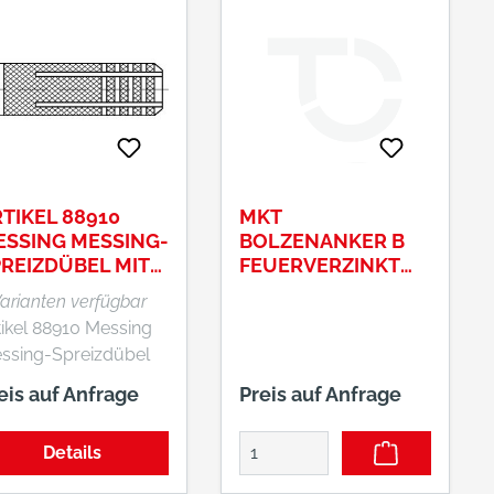
TIKEL 88910
MKT
ESSING MESSING-
BOLZENANKER B
REIZDÜBEL MIT
FEUERVERZINKT
NNENGEWINDE,
NR. 01215201 B 10-
Varianten verfügbar
SSENFLÄCHE G
15-21/90
tikel 88910 Messing
RÄNDEL
ssing-Spreizdübel
t Innengewinde,
eis auf Anfrage
Preis auf Anfrage
ßenfläche gerändelt
Details