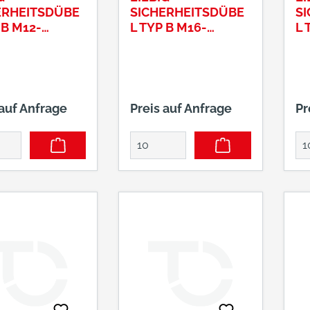
ERHEITSDÜBE
SICHERHEITSDÜBE
S
 B M12-
L TYP B M16-
L 
0/40
25/100/15
2
 auf Anfrage
Preis auf Anfrage
Pr