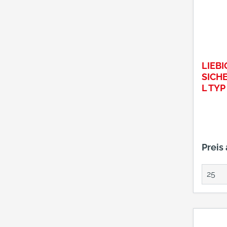
LIEBI
SICH
L TYP
12/5
Preis