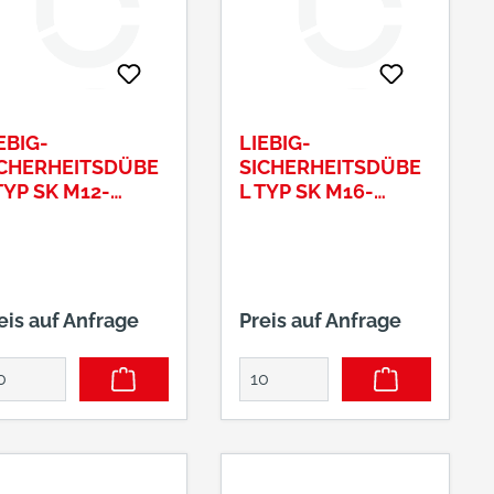
EBIG-
LIEBIG-
ICHERHEITSDÜBE
SICHERHEITSDÜBE
TYP SK M12-
L TYP SK M16-
0/80/15
25/100/40
eis auf Anfrage
Preis auf Anfrage