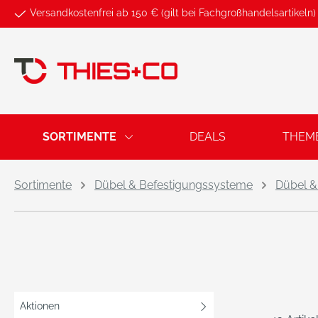
Versandkostenfrei ab 150 € (gilt bei Fachgroßhandelsartikeln)
springen
Zur Hauptnavigation springen
SORTIMENTE
DEALS
THEM
Sortimente
Dübel & Befestigungssysteme
Dübel &
Aktionen