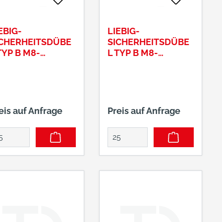
EBIG-
LIEBIG-
ICHERHEITSDÜBE
SICHERHEITSDÜBE
TYP B M8-
L TYP B M8-
/55/40
12/55/5
eis auf Anfrage
Preis auf Anfrage