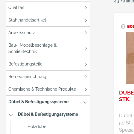
43 Artik
Qualitas
Stahlhandelsartikel
Arbeitsschutz
Bau-, Möbelbeschläge &
Schließtechnik
Befestigungsteile
Betriebseinrichtung
Chemische & Technische Produkte
DÜBEL
STK.
Dübel & Befestigungssysteme
Dübel & Befestigungssysteme
Dübel 
50 Stk
Holzdübel
Spezia