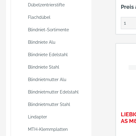
Beton 
Dübelzentrierstifte
Preis
Flachdübel
Blindniet-Sortimente
Blindniete Alu
Blindniete Edelstahl
Blindniete Stahl
Blindnietmutter Alu
Blindnietmutter Edelstahl
Blindnietmutter Stahl
LIEB
Lindapter
AS M8
MTH-Klemmplatten