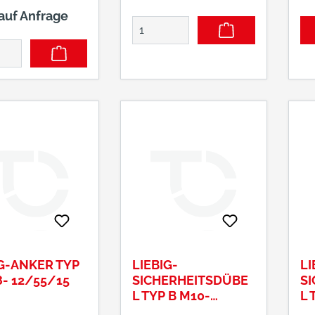
Ho
und Hartgestein.
 auf Anfrage
Hohl
im
Le
Au
Rä
IG-ANKER TYP
LIEBIG-
LI
- 12/55/15
SICHERHEITSDÜBE
S
L TYP B M10-
L 
15/70/15
15