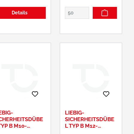
hldecken und
abgehängten Decken,
wänden, speziell
Hohldecken und
Details
 Bereich der
Hohlwänden, speziell
ichtbauweise •
im Bereich der
sstattung: MS-
Leichtbauweise •
ndelmutter
Ausstattung: U-
Scheibe, Mutter,
Hakenstange
Hersteller: SMK Meister
GmbH & Co KG,
Lombacher Straße 53,
72293 Glatten, DE, +49
(0) 74 43-24 08 03-0,
info(at)smk-meister.de
EBIG-
LIEBIG-
ICHERHEITSDÜBE
SICHERHEITSDÜBE
TYP B M10-
L TYP B M12-
/70/40
20/80/15