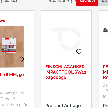
el gefunden
Produktanzeige:
Kacheln
Lis
EINSCHLAGANKER
F
IMPACT TOOL SW12
MI
 16 MM, 50
02900096
R
2 
• 
16 mm 50 Stk..
fü
. Dübel-Set.
ab
lausführung für
Preis auf Anfrage
Pr