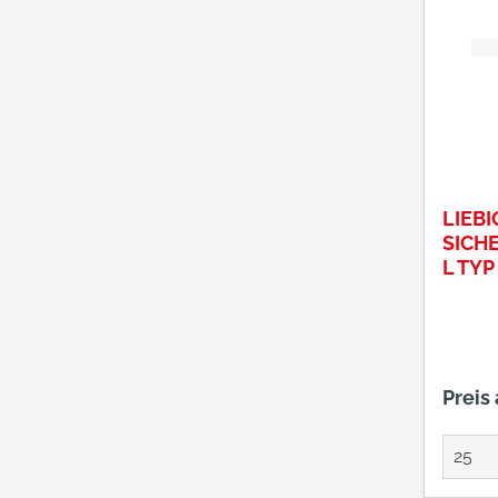
LIEBI
SICH
L TYP
12/5
Preis