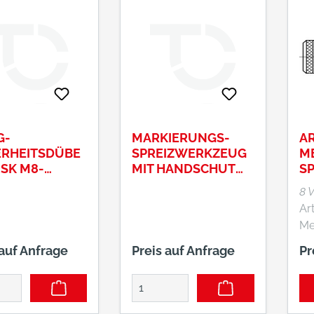
G-
MARKIERUNGS-
AR
ERHEITSDÜBE
SPREIZWERKZEUG
M
 SK M8-
MIT HANDSCHUT
SP
5/40
NR. 09300801 E-
I
8 
MSH 12
AU
Ar
E
Me
mi
 auf Anfrage
Preis auf Anfrage
Pr
Au