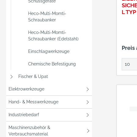
Schussgeräte
SICH
L TYP
Heco-Multi-Momti-
20/8
Schraubanker
Heco-Multi-Momti-
Schraubanker (Edelstahl)
Preis
Einschlagwerkzeuge
Chemische Befestigung
Fischer & Upat
Elektrowerkzeuge
Hand- & Messwerkzeuge
Industriebedarf
Maschinenzubehör &
Verbrauchsmaterial