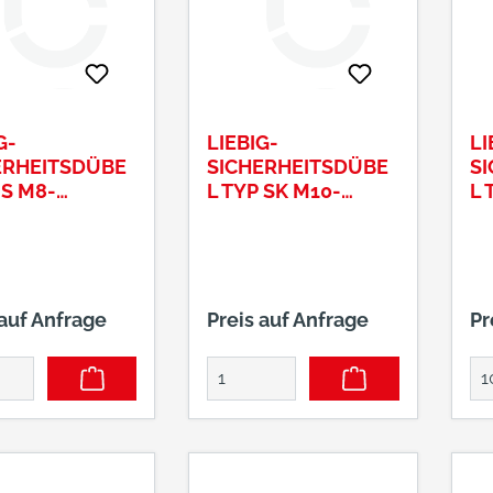
G-
LIEBIG-
LI
ERHEITSDÜBE
SICHERHEITSDÜBE
S
 S M8-
L TYP SK M10-
L 
5/15
15/70/10
2
 auf Anfrage
Preis auf Anfrage
Pr