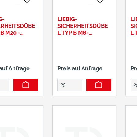
G-
LIEBIG-
LI
ERHEITSDÜBE
SICHERHEITSDÜBE
S
 B M20 -
L TYP B M8-
L 
25/100
12/55/15
12
 auf Anfrage
Preis auf Anfrage
Pr