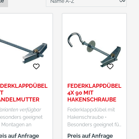
te
EDERKLAPPDÜBEL
FEDERKLAPPDÜBEL
T
4X 90 MIT
ÄNDELMUTTER
HAKENSCHRAUBE
Varianten verfügbar
Federklappdübel mit
Besonders geeignet
Hakenschraube •
r Montagen an
Besonders geeignet für
gehängten Decken,
Montagen an
eis auf Anfrage
Preis auf Anfrage