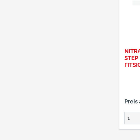
NITR
STEP
FITSI
EFEL
S3
Preis