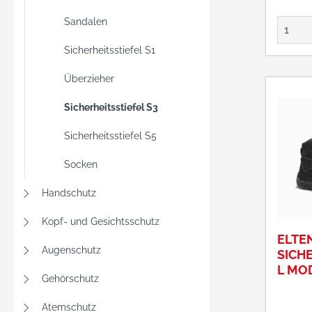
Sandalen
Sicherheitsstiefel S1
Überzieher
Sicherheitsstiefel S3
Sicherheitsstiefel S5
Socken
Handschutz
Kopf- und Gesichtsschutz
ELTE
Augenschutz
SICH
L MOD
Gehörschutz
64461
7
Atemschutz