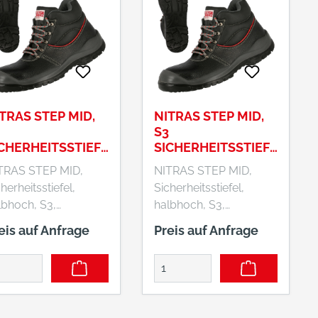
hnittschutzklasse 1
te: S peziell für
ststiefel entwickelter
iter Leisten
TRAS STEP MID,
NITRAS STEP MID,
S3
CHERHEITSSTIEFE
SICHERHEITSSTIEFE
 HALBHOCH,
L, HALBHOCH,
TRAS STEP MID,
NITRAS STEP MID,
HWARZ, EN ISO
SCHWARZ, EN ISO
herheitsstiefel,
Sicherheitsstiefel,
345
20345
lbhoch, S3,
halbhoch, S3,
rapazierfähiges
strapazierfähiges
eis auf Anfrage
Preis auf Anfrage
llleder, schwarz
Vollleder, schwarz
arbcode: 1000),
(Farbcode: 1000),
derstandsfähige PU
widerstandsfähige PU
TPU-Laufsohle, grau
/ TPU-Laufsohle, grau
schwarz,
/ schwarz,