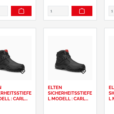
N
ELTEN
E
ERHEITSSTIEFE
SICHERHEITSSTIEFE
SI
ELL : CARL
L MODELL : CARL
L 
 S3 GRÖSSE : 4
64461 S3 GRÖSSE: 4
64
1
3