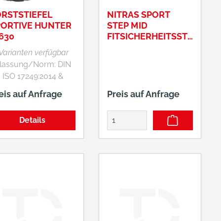
RSTSTIEFEL
NITRAS SPORT
PORTIVE HUNTER
STEP MID
630
FITSICHERHEITSSTI
EFEL, HALBHOCH,
 Varianten verfügbar
S3
lassung/Norm: DIN
 ISO 17249:2014 &
N EN ISO 20345:2011
eis auf Anfrage
Preis auf Anfrage
enschaften: •
nittschutzeinlage •
Details
sserdichte,
mungsaktive
imamembran •
polsterte Faltlasche
 Leder •
polsterter Synthetik-
en • PU-
kappe • Speziell
 Forststiefel