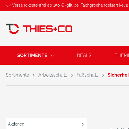
Versandkostenfrei ab 150 € (gilt bei Fachgroßhandelsartikeln)
springen
Zur Hauptnavigation springen
SORTIMENTE
DEALS
THEM
Sortimente
Arbeitsschutz
Fußschutz
Sicherhei
Aktionen