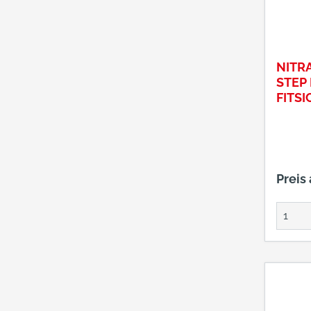
NITR
STEP
FITSI
EFEL
S3
Preis