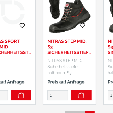
Stahl ,
Sc
Schnittschutzklasse 1
Wei
Weite: S peziell für
For
Forststiefel entwickelter
we
weiter Leisten
AS SPORT
NITRAS STEP MID,
NI
 MID
S3
S3
CHERHEITSSTI
SICHERHEITSSTIEFE
SI
, HALBHOCH,
L, HALBHOCH,
L,
NITRAS STEP MID,
NI
SCHWARZ, EN ISO
SC
Sicherheitsstiefel,
Sic
20345
20
halbhoch, S3,
ha
strapazierfähiges
st
 auf Anfrage
Preis auf Anfrage
Pr
Vollleder, schwarz
Vo
(Farbcode: 1000),
(F
widerstandsfähige PU
wi
/ TPU-Laufsohle, grau
/ 
/ schwarz,
/ 