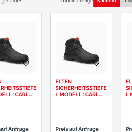
el gefunden
Produktanzeige:
Kacheln
Lis
N
ELTEN
E
ERHEITSSTIEFE
SICHERHEITSSTIEFE
SI
ELL : CARL
L MODELL : CARL
L 
 S3 GRÖSSE : 4
64461 S3 GRÖSSE : 4
64
4
5
 auf Anfrage
Preis auf Anfrage
Pr