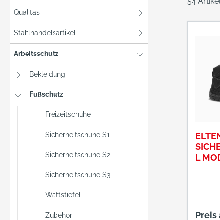
54 Artik
Qualitas
Stahlhandelsartikel
Arbeitsschutz
Bekleidung
Fußschutz
Freizeitschuhe
Sicherheitschuhe S1
ELTE
SICH
Sicherheitschuhe S2
L MOD
64461
Sicherheitschuhe S3
2
Wattstiefel
Preis
Zubehör