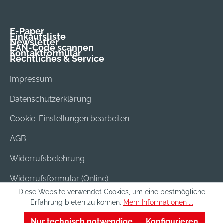
E-Paper
Einkaufsliste
Newsletter
EAN-Code scannen
Kontaktformular
Rechtliches & Service
Impressum
Datenschutzerklärung
Cookie-Einstellungen bearbeiten
AGB
Widerrufsbelehrung
Widerrufsformular (Online)
Diese Website verwendet Cookies, um eine bestmögliche
Versand & Bezahlung
Erfahrung bieten zu können.
Mehr Informationen ...
Batterieentsorgung
Nur technisch notwendige
Konfigurieren