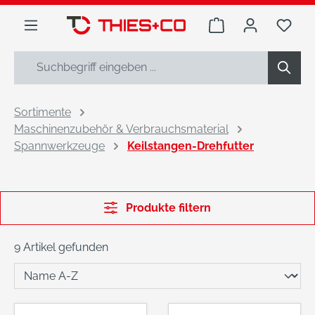
alt springen
Warenkorb enthäl
Du h
Sortimente
Maschinenzubehör & Verbrauchsmaterial
Spannwerkzeuge
Keilstangen-Drehfutter
Produkte filtern
9 Artikel gefunden