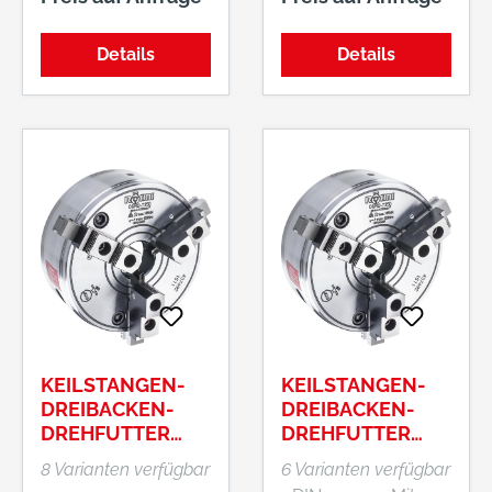
Verzahnung
Innenspannung
Mit je einem Satz
Bohr- und
Details
Details
Drehbacken.
KEILSTANGEN-
KEILSTANGEN-
DREIBACKEN-
DREIBACKEN-
DREHFUTTER
DREHFUTTER
DURO-T MIT
DURO-T
8 Varianten verfügbar
6 Varianten verfügbar
KURZKEGEL DIN