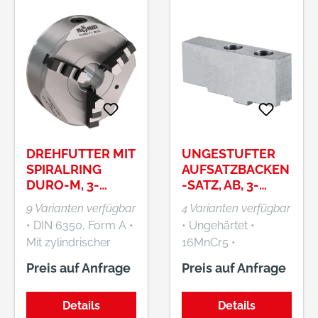
DREHFUTTER MIT
UNGESTUFTER
SPIRALRING
AUFSATZBACKEN
DURO-M, 3-
-SATZ, AB, 3-
BACKEN, DIN
TEILIG
9 Varianten verfügbar
4 Varianten verfügbar
6350,
• DIN 6350, Form A •
• Ungehärtet •
ZYLINDRISCHE
Mit zylindrischer
16MnCr5 •
ZENTRIERAUFNA
Zentrieraufnahme •
Kreuzversatz
HME, FORM A,
Preis auf Anfrage
Preis auf Anfrage
Stahlkörper und
STAHLKÖRPER,
MIT BOHR- UND
Spiralring
Details
Details
DREHBACKEN
gesenkgeschmiedet