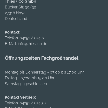
im Gesenk
Thies + Co GmbH
geschmiedet und
Bücker Str. 30/32
hochvergütet,
27318 Hoya
Gewindeflanken
Deutschland
beidseitig geschliffen
• Backen
Kontakt:
grundsätzlich
Telefon:
04251 / 824 0
brüniert • Minimale
E-Mail:
info@thies-co.de
Störkontur • Hohe
Kraftübersetzung •
Öffnungszeiten Fachgroßhandel
Abtropfkante für
Kühlmittel Lieferung:
Mit je einem Satz
Montag bis Donnerstag - 07:00 bis 17:00 Uhr
Bohr- und
Freitag - 07:00 bis 15:00 Uhr
Drehbacken.
Samstag - geschlossen
Kontakt Vertrieb:
Telefon:
04251 / 824 36