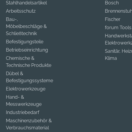
Stahlhandelsartikel
Bosch
Arbeitsschutz
Brennenstuh
Bau-,
Fischer
Möbelbeschläge &
forum Tools
Schließtechnik
Handwerkst
Befestigungsteile
Elektrower
Betriebseinrichtung
Sanitär, Hei
Chemische &
Klima
Technische Produkte
Dübel &
Befestigungssysteme
Elektrowerkzeuge
Hand- &
Messwerkzeuge
Industriebedarf
Maschinenzubehör &
Verbrauchsmaterial