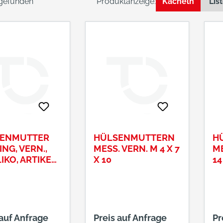
 gefunden
Produktanzeige:
Kacheln
Lis
ENMUTTER
HÜLSENMUTTERN
H
NG, VERN.,
MESS. VERN. M 4 X 7
ME
IKO, ARTIKEL:
X 10
14
4
 auf Anfrage
Preis auf Anfrage
Pr