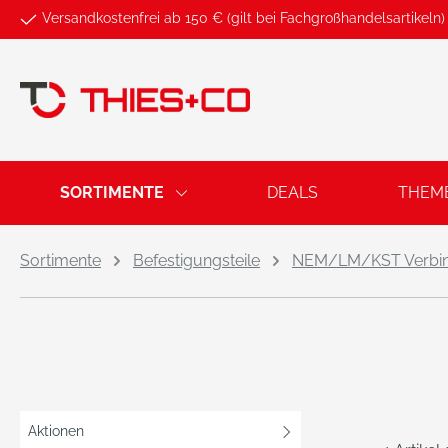
Versandkostenfrei ab 150 € (gilt bei Fachgroßhandelsartikeln)
springen
Zur Hauptnavigation springen
SORTIMENTE
DEALS
THEM
Sortimente
Befestigungsteile
NEM/LM/KST Verbind.
Aktionen