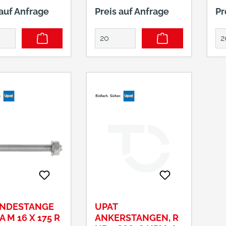
rostendem Stahl,
nicht rostendem Stahl,
ni
 auf Anfrage
Preis auf Anfrage
Pr
sonders geeignet
ist besonders geeignet
is
e Befestigung im
für die Befestigung im
fü
ereich in den
Außenbereich in den
Au
chiedlichsten
unterschiedlichsten
un
ffen mit
Baustoffen mit
Ba
chen
sämtlichen
sä
ionsmörtelsystem
Injektionsmörtelsystem
In
 Upat. Bei der
en von Upat. Bei der
en
e mit den
Montage mit den
Mo
ionsmörteln wird
Injektionsmörteln wird
In
windestange von
die Gewindestange von
di
nter leichten
Hand unter leichten
Ha
ewegungen in
Drehbewegungen in
Dr
hrloch
das Bohrloch
da
ben und dichtet
geschoben und dichtet
ge
den Mörtel das
durch den Mörtel das
du
NDESTANGE
UPAT
ch vollständig
Bohrloch vollständig
Bo
 M 16 X 175 R
ANKERSTANGEN, R
ch Ablauf der
ab. Nach Ablauf der
ab