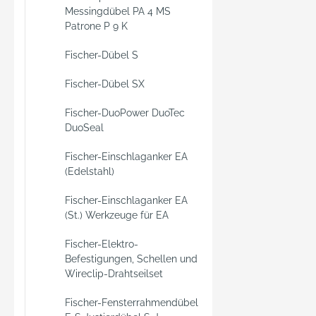
bzw.
Messingdübel PA 4 MS
Holzba
Patrone P 9 K
verwen
Fischer-Dübel S
Fischer-Dübel SX
Fischer-DuoPower DuoTec
DuoSeal
Fischer-Einschlaganker EA
(Edelstahl)
Fischer-Einschlaganker EA
(St.) Werkzeuge für EA
Fischer-Elektro-
Befestigungen, Schellen und
Wireclip-Drahtseilset
Fischer-Fensterrahmendübel