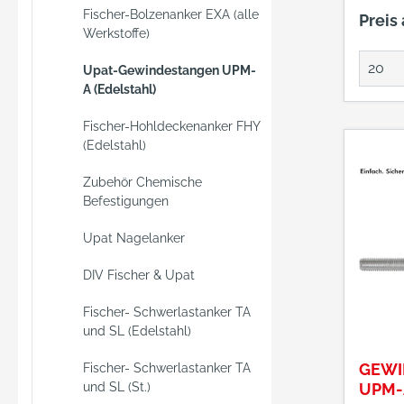
nicht 
Fischer-Bolzenanker EXA (alle
Preis
ist be
Werkstoffe)
für di
Upat-Gewindestangen UPM-
Außenb
A (Edelstahl)
unters
Bausto
Fischer-Hohldeckenanker FHY
sämtli
(Edelstahl)
Injekt
en von
Zubehör Chemische
Befestigungen
Montag
Injekt
Upat Nagelanker
die Ge
Hand u
DIV Fischer & Upat
Drehb
das Bo
Fischer- Schwerlastanker TA
und SL (Edelstahl)
gescho
durch 
GEWI
Fischer- Schwerlastanker TA
Bohrlo
UPM-A
und SL (St.)
ab. Na