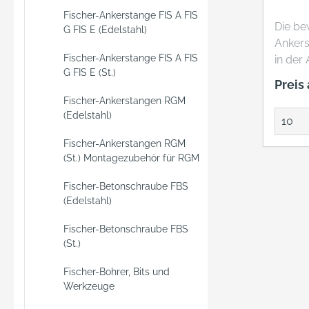
Aushärt
Fischer-Ankerstange FIS A FIS
Die be
sicher
G FIS E (Edelstahl)
Anker
zwisc
Fischer-Ankerstange FIS A FIS
in der
und d
G FIS E (St.)
nicht 
Veran
Preis
ist be
entsta
Fischer-Ankerstangen RGM
für di
Anbaut
(Edelstahl)
Außenb
montie
unters
Fischer-Ankerstangen RGM
Besond
Bausto
(St.) Montagezubehör für RGM
das Sy
sämtli
Ankers
Fischer-Betonschraube FBS
Injekt
UPM-A 
(Edelstahl)
en von
Befest
Montag
Geländ
Fischer-Betonschraube FBS
Injekt
bzw.
(St.)
die Ge
Holzba
Fischer-Bohrer, Bits und
Hand u
verwen
Werkzeuge
Drehb
das Bo