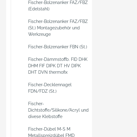
Fischer-Bolzenanker FAZ/FBZ
gescho
(Edelstahl)
durch 
Bohrlo
Fischer-Bolzenanker FAZ/FBZ
(St.) Montagezubehör und
ab. Na
Werkzeuge
Aushärt
sicher
Fischer-Bolzenanker FBN (St.)
zwisc
und d
Fischer-Dämmstoffb. FID DHK
Veran
DHM FIF DIPK DT HV DIPK
DHT DVN thermofix
entsta
Anbaut
Fischer-Decklennagel
montie
FDN/FDZ (St.)
Besond
das Sy
Fischer-
Ankers
Dichtstoffe/Silikone/Acryl und
UPM-A 
divese Klebstoffe
Befest
Fischer-Dübel M-S M
Geländ
Metallspreizdübel FMD