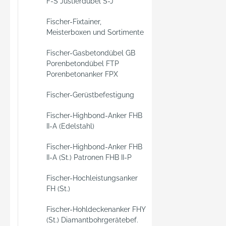
F-S Justierdübel S-J
Fischer-Fixtainer,
Meisterboxen und Sortimente
Fischer-Gasbetondübel GB
Porenbetondübel FTP
Porenbetonanker FPX
Fischer-Gerüstbefestigung
Fischer-Highbond-Anker FHB
II-A (Edelstahl)
Fischer-Highbond-Anker FHB
II-A (St.) Patronen FHB II-P
Fischer-Hochleistungsanker
FH (St.)
Fischer-Hohldeckenanker FHY
(St.) Diamantbohrgerätebef.