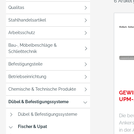
6 Artike
Qualitas
Stahlhandelsartikel
Arbeitsschutz
Bau-, Möbelbeschläge &
Schließtechnik
Befestigungsteile
Betriebseinrichtung
Chemische & Technische Produkte
GEWI
UPM-A
Dübel & Befestigungssysteme
Dübel & Befestigungssysteme
Die be
Anker
Fischer & Upat
in der