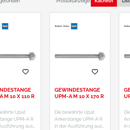
l gefunden
Produktanzeige:
Kacheln
Lis
NDESTANGE
GEWINDESTANGE
G
 M 10 X 110 R
UPM-A M 10 X 170 R
UP
währte Upat
Die bewährte Upat
Di
stange UPM-A R
Ankerstange UPM-A R
An
 Ausführung aus
in der Ausführung aus
in