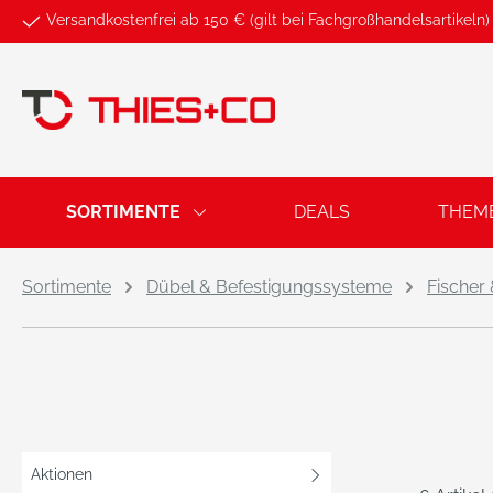
Versandkostenfrei ab 150 € (gilt bei Fachgroßhandelsartikeln)
springen
Zur Hauptnavigation springen
SORTIMENTE
DEALS
THEM
Sortimente
Dübel & Befestigungssysteme
Fischer
Aktionen