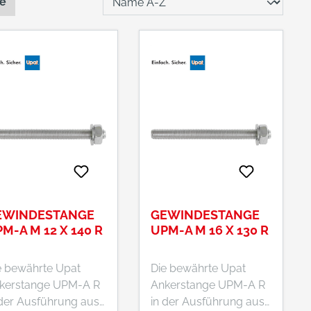
te
EWINDESTANGE
GEWINDESTANGE
M-A M 12 X 140 R
UPM-A M 16 X 130 R
e bewährte Upat
Die bewährte Upat
kerstange UPM-A R
Ankerstange UPM-A R
 der Ausführung aus
in der Ausführung aus