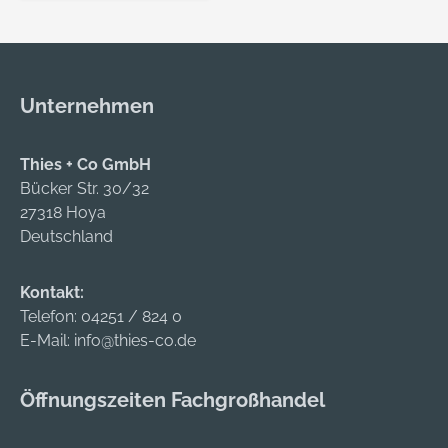
entwickelt und hilft
Ihnen dabei, effektiv
zu rühren. Passend
zu: GRW 9. GRW 11 E.
Unternehmen
GRW 12 E. GRW 18-2
E. GRW 18V-160.
GRW 140
Thies + Co GmbH
Professional.
Bücker Str. 30/32
27318 Hoya
Deutschland
Kontakt:
Telefon:
04251 / 824 0
E-Mail:
info@thies-co.de
Öffnungszeiten Fachgroßhandel