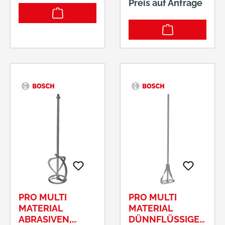
Preis auf Anfrage
Rühren von
Suspensionen Der
langlebige PRO Paint
wurde zum Rühren
von Farbe entwickelt.
Der Rührkorb ist
effektiv und hält
lange. Wir haben den
PRO Paint für Profis
entwickelt, die Farbe
rühren müssen.
Seine Spiralen
rühren nach unten,
verhindern Spritzer
und erleichtern die
Führung des
PRO MULTI
PRO MULTI
Rührkorbs.
MATERIAL
MATERIAL
ABRASIVEN,
DÜNNFLÜSSIGE