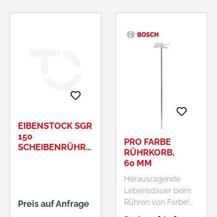
EIBENSTOCK SGR
150
PRO FARBE
SCHEIBENRÜHRE
RÜHRKORB,
R
60 MM
Herausragende
Lebensdauer beim
Rühren von Farbe!
Preis auf Anfrage
Rührerspiralen zum