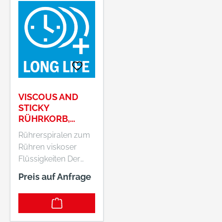
Mörtel, Zement- und
homogene
Kalkputze,
Mischung von
Ansetzbinder,
dünnflüssigen
Estriche,
Materialien
Fliesenkleber,
Besonders geeignet
quarzgefüllte
für die Aufbereitung
Epoxidharze,
von Dünnbettmörtel
Wärmedämmputze,
zur
VISCOUS AND
Beton, Bitumen-
Plansteinverklebung
STICKY
Dickbeschichtungen
RÜHRKORB,
usw.
140 MM
Rührerspiralen zum
Rühren viskoser
Flüssigkeiten Der
langlebige Viscous
Preis auf Anfrage
and Sticky wurde
zum Rühren von
zähflüssigen und
klebrigen Materialien