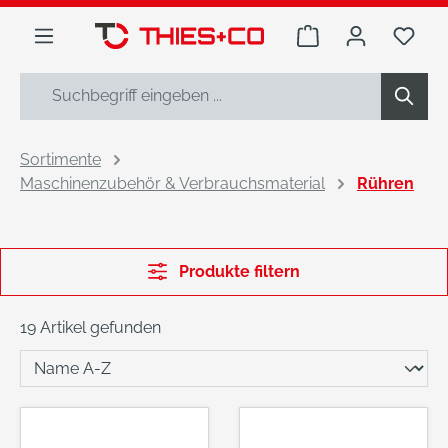
alt springen
Warenkorb enthäl
Du h
Sortimente
Maschinenzubehör & Verbrauchsmaterial
Rühren
Produkte filtern
19 Artikel gefunden