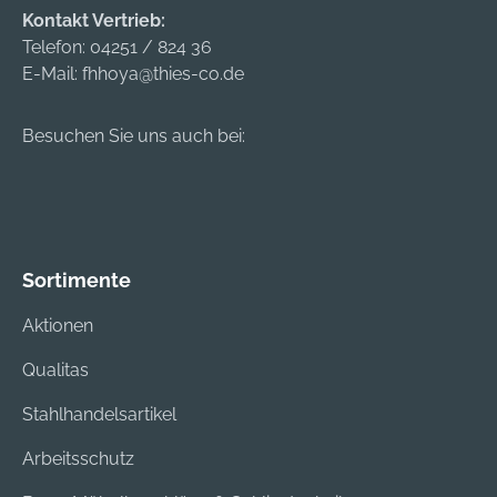
Vorbohren
Kontakt Vertrieb:
notwendigPerfekt
Telefon:
04251 / 824 36
geeignet für
E-Mail:
fhhoya@thies-co.de
Gewindearbeiten
aufgrund der extrem
präzisen
Besuchen Sie uns auch bei:
BohrlochwändeKräft
eschonendes
Arbeiten durch einen
verringerten
AnpressdruckIdeal
Sortimente
zum Aufbohren von
Blindnieten und
Aktionen
bereits bestehenden
Qualitas
BohrlöchernDezente
Stufenübergänge
Stahlhandelsartikel
sorgen für ein
ruhiges
Arbeitsschutz
BohrverhaltenMit