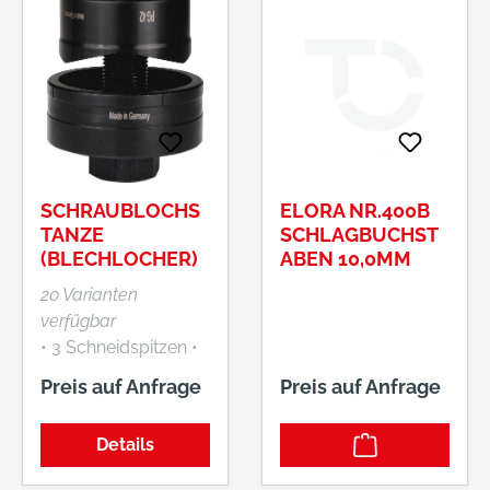
SCHRAUBLOCHS
ELORA NR.400B
TANZE
SCHLAGBUCHST
(BLECHLOCHER)
ABEN 10,0MM
20 Varianten
verfügbar
• 3 Schneidspitzen •
Zum schnellen,
Preis auf Anfrage
Preis auf Anfrage
sauberen und
gratfreien Lochen
Details
von Kunststoffen
und Stahlblechen