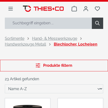
alt springen
Warenkorb enthäl
Du h
Sortimente
Hand- & Messwerkzeuge
Handwerkzeuge Metall
Blechlocher, Locheisen
Produkte filtern
23 Artikel gefunden