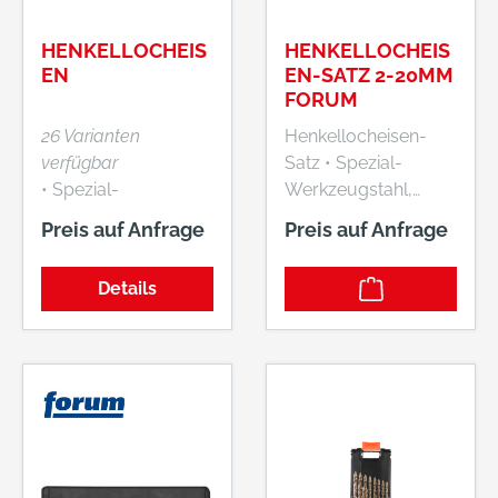
HENKELLOCHEIS
HENKELLOCHEIS
EN
EN-SATZ 2-20MM
FORUM
26 Varianten
Henkellocheisen-
verfügbar
Satz • Spezial-
• Spezial-
Werkzeugstahl,
Werkzeugstahl,
gesenkgeschmiedet
Preis auf Anfrage
Preis auf Anfrage
gesenkgeschmiedet
• Pfeife innen konisch
• Pfeife innen konisch
und blank
Details
und blank
geschliffen • Schaft
geschliffen • Schaft
pulverbeschichtet •
pulverbeschichtet •
DIN 7200 A • Zum
DIN 7200-A • Zum
Lochen und
Lochen und
Herstellen von
Herstellen von
Dichtungsringen aus
Dichtungsringen aus
Pappe, Leder,
Pappe, Leder,
Gummi, Filz, Stoff