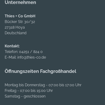
Unternehmen
schnellerer
Bohrfortschritt im
Gegensatz zu
Thies + Co GmbH
konventionellen
Bücker Str. 30/32
Spiralbohrer-
27318 Hoya
KonstruktionenSehr
Deutschland
saubere Ein- und
Austrittslöcher -
Kontakt:
auch bei
Telefon:
04251 / 824 0
handgeführtem
E-Mail:
info@thies-co.de
BohrenKein
Ankörnen notwendig
Öffnungszeiten Fachgroßhandel
aufgrund der
selbstzentrierenden
Stufenspitze - auch
Montag bis Donnerstag - 07:00 bis 17:00 Uhr
in Rohren und
Freitag - 07:00 bis 15:00 Uhr
abgerundeten
Samstag - geschlossen
MaterialienKein