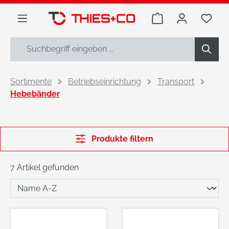
alt springen
Warenkorb enthäl
Du h
Sortimente
Betriebseinrichtung
Transport
Hebebänder
Produkte filtern
7 Artikel gefunden