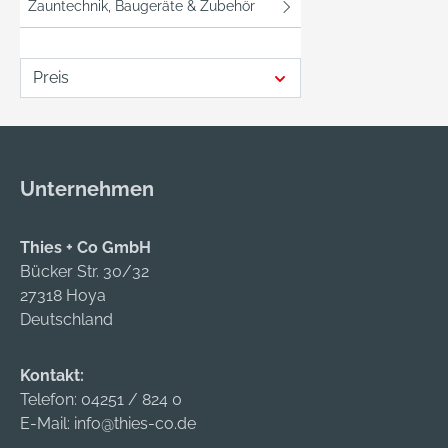
Zauntechnik, Baugeräte & Zubehör
durch 
microS
sofort 
Preis
ist wet
durch 
Einste
en (z. 
öffent
Unternehmen
ausble
Datens
Thies + Co GmbH
ngen. 
Bücker Str. 30/32
ist sie
27318 Hoya
der Sm
Deutschland
Alarma
ABUS 
Kontakt:
Telefon:
04251 / 824 0
E-Mail:
info@thies-co.de