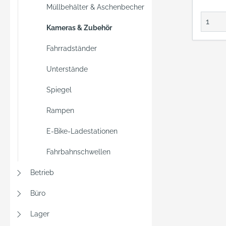
4K-Au
Müllbehälter & Aschenbecher
und bi
Informati
Kameras & Zubehör
smart
Fahrradständer
Sicher
erkenn
Unterstände
Person
Fahrze
Spiegel
Nutzer
Push-
Rampen
Benach
E-Bike-Ladestationen
erhalt
zeigt 
Fahrbahnschwellen
fünf S
einer
Betrieb
Beweg
Büro
passier
Record
Lager
liefer