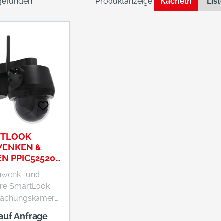
 gefunden
Produktanzeige:
Kacheln
Lis
RTLOOK
ENKEN &
EN PPIC52520
hwenk- und
are SmartLook
achungskamera
t hochauflösende
 auf Anfrage