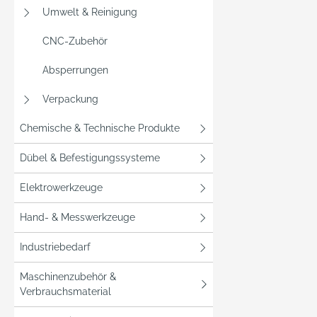
als au
Umwelt & Reinigung
hervo
Bildqu
CNC-Zubehör
ermögl
Absperrungen
App „
den Zug
Verpackung
Funkti
zusätz
Chemische & Technische Produkte
der
Dübel & Befestigungssysteme
Gegens
können
Elektrowerkzeuge
kontak
Perso
Hand- & Messwerkzeuge
kommu
beispi
Industriebedarf
vor de
Maschinenzubehör &
Paketb
Verbrauchsmaterial
Überw
ist sch