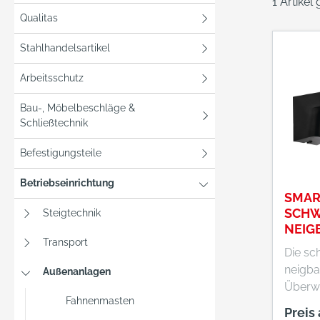
1 Artikel
Qualitas
Stahlhandelsartikel
Arbeitsschutz
Bau-, Möbelbeschläge &
Schließtechnik
Befestigungsteile
Betriebseinrichtung
SMA
SCHW
Steigtechnik
NEIG
Transport
BK
Die sc
neigb
Außenanlagen
Überw
Fahnenmasten
liefer
Preis