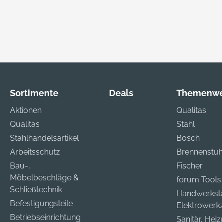
die enthaltene
D-Speicherkarte
einsatzbereit. Sie
terfest und erfüllt
ihre
llungsmöglichkeit
B. private und
liche Bereiche
Sortimente
Deals
Themenwe
nden) alle
Aktionen
Qualitas
chutzanforderu
Qualitas
Stahl
Darüber hinaus
Stahlhandelsartikel
Bosch
 kompatibel mit
artvest Funk-
Arbeitsschutz
Brennenstuh
nlage und der
Bau-,
Fischer
One App.
Möbelbeschläge &
forum Tools
Schließtechnik
Handwerkst
Befestigungsteile
Elektrower
Betriebseinrichtung
Sanitär, Hei