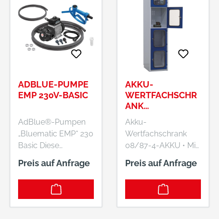
ADBLUE-PUMPE
AKKU-
EMP 230V-BASIC
WERTFACHSCHR
ANK
1850X415X500/5
AdBlue®-Pumpen
Akku-
40 MM HXBXT
„Bluematic EMP“ 230
Wertfachschrank
Basic Diese
08/87-4-AKKU • Mit
AdBlue® Pumpen-
4 geräumigen
Preis auf Anfrage
Preis auf Anfrage
Sets sind einsetzbar
Abteilen 480 x 385 x
in Verbindung mit
445 (B x T x H) mm •
200-Liter-Fässern,
Jedes Fach mit
Fahrwagen und IBC-
Industriesteckdose
Containern. •
IP54 230V/50Hz •