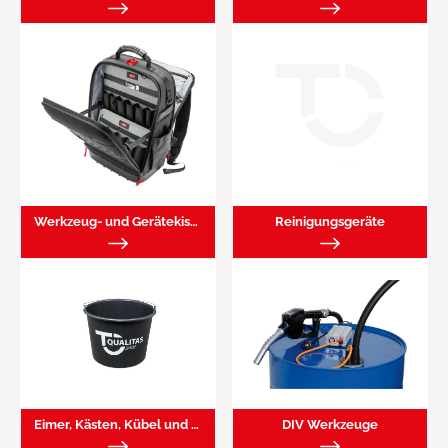
Werkzeug- und Gerätekisten
Reinigungsgeräte
Eimer, Kästen, Kübel und Zubehör dazu
DIV Werkzeuge