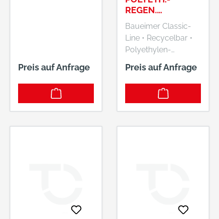
REGEN.
SCHWERE AUSF
Baueimer Classic-
SCHWARZ 12 L
Line • Recycelbar •
Polyethylen-
Regeneratgemisch •
Preis auf Anfrage
Preis auf Anfrage
Verzinkter Bügel mit
Sicke • Liter-Skala
Hersteller:
Kunststofftechnik S &
W GmbH / JOPA,
Am Neuen Baum 5-
9, 59229 Ahlen, DE,
+49 2382 7018-0,
info@jopa.de