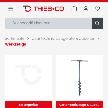
alt springen
Warenkorb enthäl
Du h
Sortimente
Zauntechnik, Baugeräte & Zubehör
Werkzeuge
Motorgeräte
Gartenwerkzeuge & Zubehör