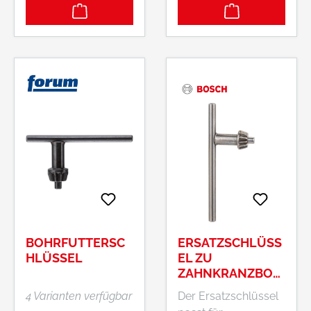
BOHRFUTTERSC
ERSATZSCHLÜSS
HLÜSSEL
EL ZU
ZAHNKRANZBOH
RFUTTER
4 Varianten verfügbar
Der Ersatzschlüssel