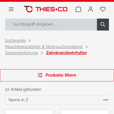
alt springen
Warenkorb enthäl
Du h
Sortimente
Maschinenzubehör & Verbrauchsmaterial
Spannwerkzeuge
Zahnkranzbohrfutter
Produkte filtern
27 Artikel gefunden