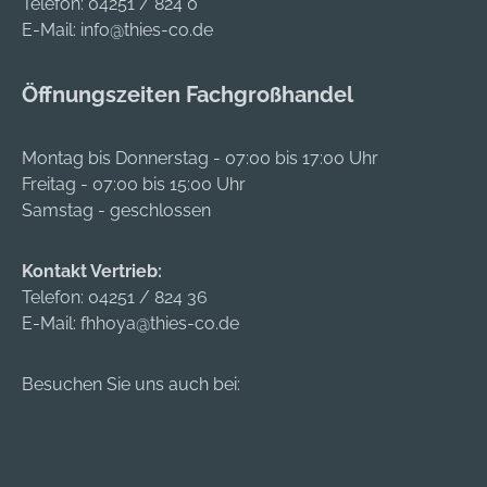
Telefon:
04251 / 824 0
16, B16 und SDS
E-Mail:
info@thies-co.de
plus) mit einer
Vielzahl von Weiten
Öffnungszeiten Fachgroßhandel
verfügbar und mit
den meisten
gängigen Bohrern
Montag bis Donnerstag - 07:00 bis 17:00 Uhr
kompatibel.
Freitag - 07:00 bis 15:00 Uhr
Informationen zur
Samstag - geschlossen
Schlagfestigkeit oder
zur Eignung für die
Kontakt Vertrieb:
Drehung gegen den
Telefon:
04251 / 824 36
Uhrzeigersinn finden
E-Mail:
fhhoya@thies-co.de
Sie in den
technischen Daten.
Besuchen Sie uns auch bei: