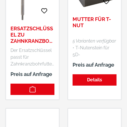
MUTTER FÜR T-
NUT
ERSATZSCHLÜSS
EL ZU
ZAHNKRANZBOH
5 Varianten verfügbar
RFUTTER S3, A,
• T-Nutenstein für
Der Ersatzschlüssel
110 MM, 50 MM, 4
5D-
passt für
MM, 8 MM
Werkstückanschlag
Zahnkranzbohrfutter.
Preis auf Anfrage
Es muss der richtige
Preis auf Anfrage
Typ des
Details
Ersatzschlüssels (A,
B, C, D, F, G)
ausgewählt werden.