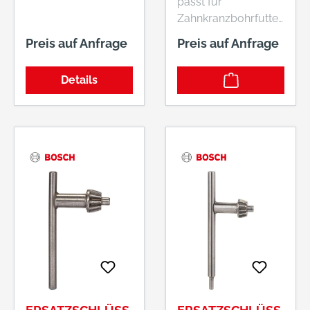
passt für
Zahnkranzbohrfutter.
Es muss der richtige
Preis auf Anfrage
Preis auf Anfrage
Typ des
Ersatzschlüssels (A,
Details
B, C, D, F, G)
ausgewählt werden.