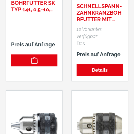
BOHRFUTTER SK
SCHNELLSPANN-
TYP 141, 0,5-10,
ZAHNKRANZBOH
3/8-24
RFUTTER MIT
2 HÜLSEN
12 Varianten
verfügbar
Das
Preis auf Anfrage
Schnellspannbohrfut
Preis auf Anfrage
ter bietet eine
bequeme
Details
Handhabung ohne
Schlüssel für
maximalen
Bedienkomfort. Es
erlaubt einfaches
und schnelles
Einspannen mit
beiden Händen ohne
Schlüssel zum