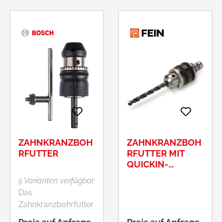
sowie für
Standbohrmaschine
handgeführte
n Lieferung: Mit
Schlagbohrmaschin
Schlüssel.
en Die Spannkraft
bleibt konstant beim
Bohren und
Schlagbohren
Durchbohrt mit
Sicherungsschraube
für R+L-Maschinen
ZAHNKRANZBOH
ZAHNKRANZBOH
RFUTTER
RFUTTER MIT
QUICKIN-
AUFNAHME,
5 Varianten verfügbar
SPANNWEITE 1.5
Das
- 13 MM
Zahnkranzbohrfutter
ist eine einfache und