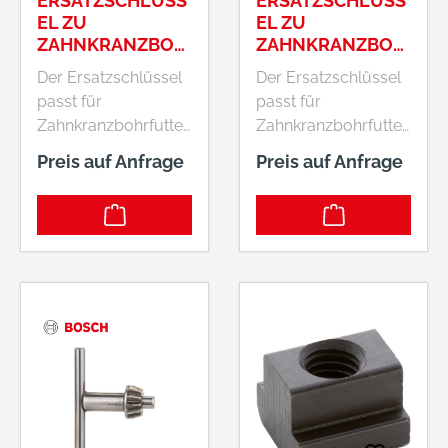
ERSATZSCHLÜSS
ERSATZSCHLÜSS
EL ZU
EL ZU
ZAHNKRANZBOH
ZAHNKRANZBOH
RFUTTER
RFUTTER S2, C,
Der Ersatzschlüssel
Der Ersatzschlüssel
110 MM, 40 MM, 4
passt für
passt für
MM, 6 MM
Zahnkranzbohrfutter.
Zahnkranzbohrfutter.
Es muss der richtige
Es muss der richtige
Preis auf Anfrage
Preis auf Anfrage
Typ des
Typ des
Ersatzschlüssels (A,
Ersatzschlüssels (A,
B, C, D, F, G)
B, C, D, F, G)
ausgewählt werden.
ausgewählt werden.