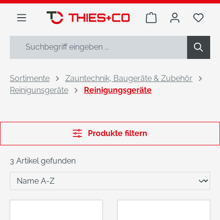
alt springen
Warenkorb enthäl
Du h
Sortimente
Zauntechnik, Baugeräte & Zubehör
Reinigunsgeräte
Reinigungsgeräte
Produkte filtern
3 Artikel gefunden