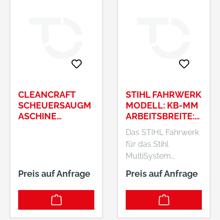
CLEANCRAFT
STIHL FAHRWERK
SCHEUERSAUGM
MODELL: KB-MM
ASCHINE
ARBEITSBREITE:
MODELL : SSM
60 CM
Das STIHL Fahrwerk
280 ART.-NR.
für das Stihl
7202028
MultiSystem
ermöglichen Ihnen
Preis auf Anfrage
Preis auf Anfrage
eine verbesserte
Kräfteverteilung und
entlasten Sie
dadurch auf