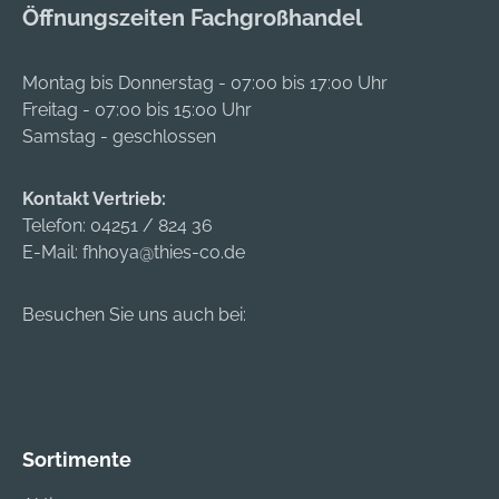
e beim Bürsten und
Öffnungszeiten Fachgroßhandel
Reinigungsarbeiten
Kehren Leichteres
unterstützt. Von
Anheben und
Vorteil ist dabei auch
Montag bis Donnerstag - 07:00 bis 17:00 Uhr
Manövrieren des
die große
Freitag - 07:00 bis 15:00 Uhr
Werkzeugs
Arbeitsbreite der
Samstag - geschlossen
Zusätzliches
STIHL KB-MM von
Fahrwerk für
60 cm. Die
Kehrwalze,
Kontakt Vertrieb:
Schutzverbreiterung
Kehrbürste und
Telefon:
04251 / 824 36
, die an den beiden
Moosentferner
E-Mail:
fhhoya@thies-co.de
Außenseiten der
Rolle angebracht
werden kann, sorgt
Besuchen Sie uns auch bei:
für mehr Sicherheit
bei der Arbeit.Die
Kehrbürste STIHL
KM-MM lässt sich
schnell und einfach
Sortimente
am kraftvollen