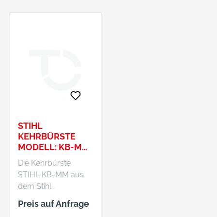
unebenem Gelände
beim Bürsten,
Kehren oder
Moosentfernen.
Dank des
zusätzlichen
Rädersatzes, der
sich gegen die
Schieberichtung
dreht, können Sie Ihr
STIHL Werkzeug
STIHL
leichter anheben und
KEHRBÜRSTE
manövrieren, da der
MODELL: KB-MM
ARBEITSBREITE:
Reibungswiderstand
Die Kehrbürste
60 CM
auf dem Boden
STIHL KB-MM aus
reduziert wird. Auch
dem Stihl
auf holprigen
MultiSystem ist ein
Preis auf Anfrage
Flächen mit
wirkungsvolles
höherem