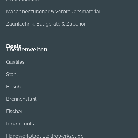
serienmäßige
Schutzverbreiterung
Maschinenzubehör & Verbrauchsmaterial
Zur Reinigung
Zauntechnik, Baugeräte & Zubehör
verfugter Flächen
und unebener
Natursteinböden
Deals
Kehrbürste für das
Themenwelten
STIHL MultiSystem
Sauberes Arbeiten
Qualitas
durch gegenläufige
Stahl
Drehrichtung
Bosch
Brennenstuhl
Fischer
forum Tools
Handwerkstadt Elektrowerkzeuge