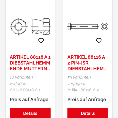
ARTIKEL 88118 A 1
ARTIKEL 88116 A
DIEBSTAHLHEMM
2 PIN-ISR
ENDE MUTTERN,
DIEBSTAHLHEMM
„ABREISSMUTTER
ENDE
10 Varianten
59 Varianten
N“
SCHRAUBEN M.
verfügbar
verfügbar
FLACHKOPF ISO
Artikel 88118 A 1
Artikel 88116 A 2
7380, M
Diebstahlhemmende
PIN-ISR
Preis auf Anfrage
Preis auf Anfrage
Muttern,
Diebstahlhemmende
„Abreißmuttern“
Schrauben m.
Details
Details
Flachkopf ~ ISO