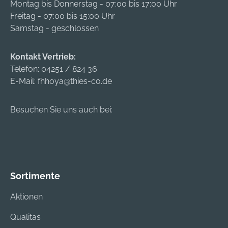
Montag bis Donnerstag - 07:00 bis 17:00 Uhr
Zentrierkeil-
Freitag - 07:00 bis 15:00 Uhr
Bodenhalterung,
Samstag - geschlossen
Kippgelenk
innenliegend Weitere
Kontakt Vertrieb:
Bodenhalterungen
Telefon:
04251 / 824 36
sowie Hisstechniken
E-Mail:
fhhoya@thies-co.de
auf Anfrage.
Besuchen Sie uns auch bei:
Sortimente
Aktionen
Qualitas