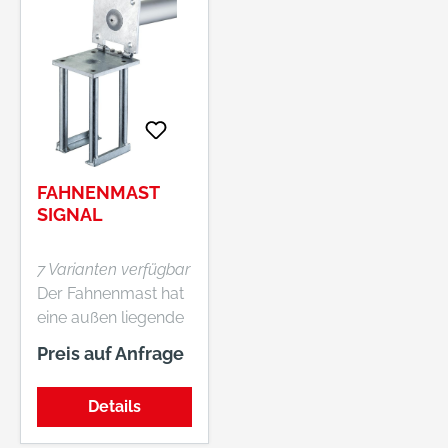
FAHNENMAST
SIGNAL
7 Varianten verfügbar
Der Fahnenmast hat
eine außen liegende
Hissvorrichtung und
Preis auf Anfrage
ist Windlastnorm-
Eurocode-geprüft. •
Details
Mit
Sicherheitsschloss •