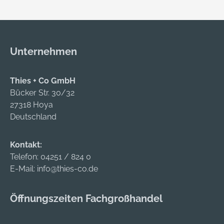
Hisstechnik: leichte
Hissbarkeit durch
Umlenkrolle im
Mastkopf, und
Unternehmen
robustes unteres
Umlenkrollensystem
, vertikale
Thies + Co GmbH
Fahnentuchführung
Bücker Str. 30/32
durch Karabiner am
27318 Hoya
Hiss-Seil •
Deutschland
Mastbeschläge:
Edelstahl und
Kontakt:
hochwertiger
Telefon:
04251 / 824 0
Kunststoff •
E-Mail:
info@thies-co.de
Befestigungsarten:
Kunststoff-
Öffnungszeiten Fachgroßhandel
Bodenhülse zum
Einbetonieren, Alu-
Bodenhülse als