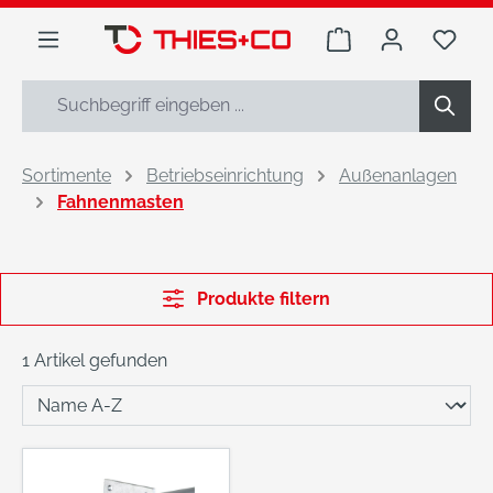
alt springen
Warenkorb enthäl
Du h
Sortimente
Betriebseinrichtung
Außenanlagen
Fahnenmasten
Produkte filtern
1 Artikel gefunden