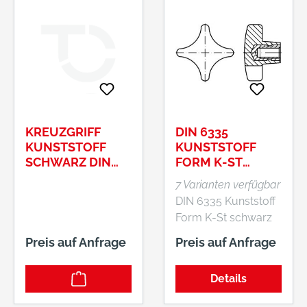
KREUZGRIFF
DIN 6335
KUNSTSTOFF
KUNSTSTOFF
SCHWARZ DIN
FORM K-ST
6335 M 10 X 50
SCHWARZ
7 Varianten verfügbar
FORM K
KREUZGRIFFE,
DIN 6335 Kunststoff
MIT
Form K-St schwarz
GEWINDEBUCHS
Kreuzgriffe, mit
E
Preis auf Anfrage
Preis auf Anfrage
Gewindebuchse
Details