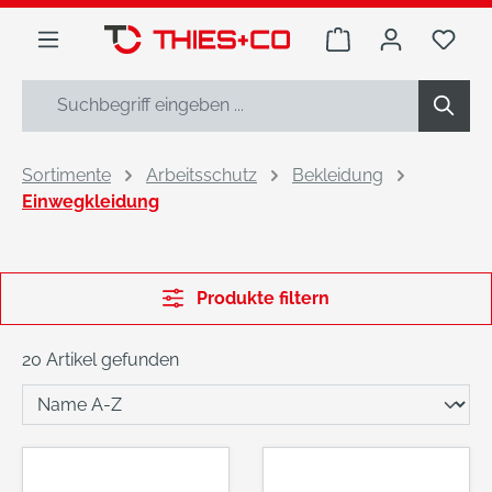
alt springen
Warenkorb enthäl
Du h
Sortimente
Arbeitsschutz
Bekleidung
Einwegkleidung
Produkte filtern
20 Artikel gefunden