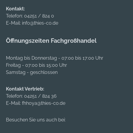
Schutz gegen Öle
LU, +35236661,
Kontakt:
und Schmierstoffe •
mycustomerservice.
Telefon:
04251 / 824 0
Dreiteilige Kapuze •
emea@dupont.com
E-Mail:
info@thies-co.de
Gummizug zur
optimalen
Anpassung der
Öffnungszeiten Fachgroßhandel
Kapuze • Doppelte
Reißverschlussabde
Montag bis Donnerstag - 07:00 bis 17:00 Uhr
ckung • Arm-, Bein-
Freitag - 07:00 bis 15:00 Uhr
und Taillengummi •
Samstag - geschlossen
Daumenschlaufe
Kontakt Vertrieb:
Telefon:
04251 / 824 36
E-Mail:
fhhoya@thies-co.de
Besuchen Sie uns auch bei: