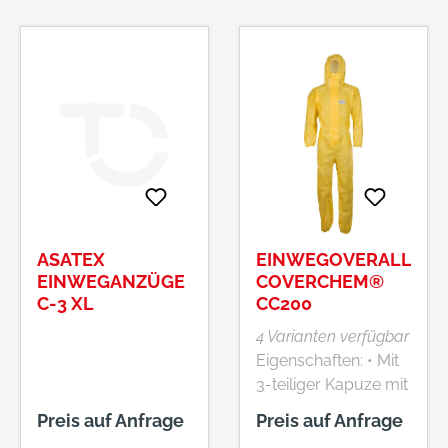
ASATEX
EINWEGOVERALL
EINWEGANZÜGE
COVERCHEM®
C-3 XL
CC200
4 Varianten verfügbar
Eigenschaften: • Mit
3-teiliger Kapuze mit
Gummizug • Arm-,
Preis auf Anfrage
Preis auf Anfrage
Bein-, Taillengummi