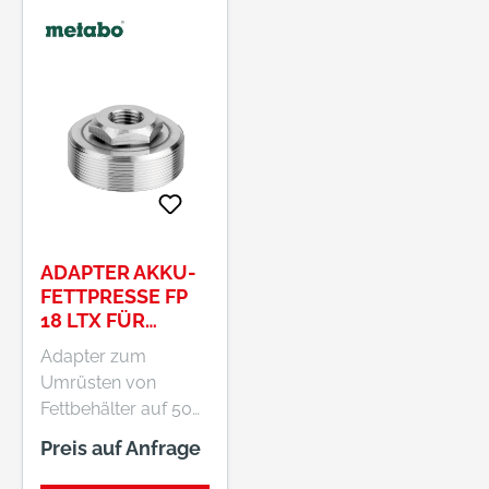
ADAPTER AKKU-
FETTPRESSE FP
18 LTX FÜR
SCHRAUBKARTU
Adapter zum
SCHE 500G
Umrüsten von
(626984000)
Fettbehälter auf 500
g Schraubkartusche
Preis auf Anfrage
Schnelle Montage,
einfach