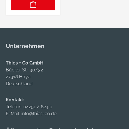
einschrauben und
arbeiten Einfaches,
schnelles und
absolut sauberes
Laden und
Entnehmen der
Unternehmen
Kartusche ohne
Öffnen der Presse
Geeignet für die
Thies + Co GmbH
Fettpresse FP 18 LTX
Bücker Str. 30/32
27318 Hoya
Deutschland
Kontakt:
Telefon:
04251 / 824 0
E-Mail:
info@thies-co.de