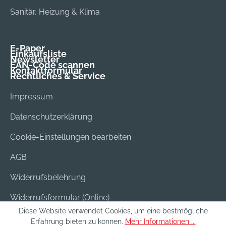
Sanitär, Heizung & Klima
E-Paper
Einkaufsliste
Newsletter
EAN-Code scannen
Kontaktformular
Rechtliches & Service
Impressum
Datenschutzerklärung
Cookie-Einstellungen bearbeiten
AGB
Widerrufsbelehrung
Widerrufsformular (Online)
Diese Website verwendet Cookies, um eine bestmögliche
Versand & Bezahlung
Erfahrung bieten zu können.
Mehr Informationen ...