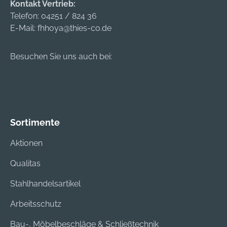
Kontakt Vertrieb:
Gehörschützern ist
Telefon:
04251 / 824 36
Pflicht. Ideal bei
E-Mail:
fhhoya@thies-co.de
hoch- und
mittelfrequentem
Besuchen Sie uns auch bei:
Lärm. Hersteller: 3M
Deutschland GmbH,
Carl-Schurz-Str.1,
41460 Neuss, DE,
+492131140,
3m.premiumcustom
Sortimente
er.dach@mmm.com
Aktionen
Qualitas
Stahlhandelsartikel
Arbeitsschutz
Bau-, Möbelbeschläge & Schließtechnik