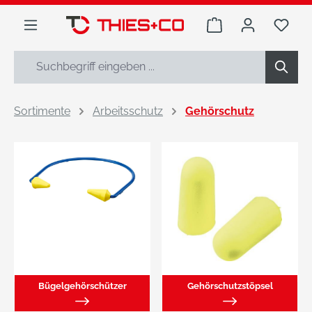
alt springen
Warenkorb enthäl
Du h
Sortimente
Arbeitsschutz
Gehörschutz
Bügelgehörschützer
Gehörschutzstöpsel