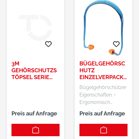
3M
BÜGELGEHÖRSC
GEHÖRSCHUTZS
HUTZ
TÖPSEL SERIE
EINZELVERPACKT
1100
BLAU / GELB
Bügelgehörschützer
FORTIS
Eigenschaften: •
Ergonomisch
geformt • Präzise
Preis auf Anfrage
Preis auf Anfrage
Einstellung der
Kopfweite
Dämmwerte: SNR =