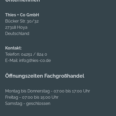
reinigen • Bequem
zu tragen • Keine
Thies + Co GmbH
Größenanpassung
Bücker Str. 30/32
notwendig • Silikon-
27318 Hoya
Stöpsel mit 3
Deutschland
Lamellen •
Vorgeformt und
lamellenförmig mit
Kontakt:
Vinylkordel
Telefon:
04251 / 824 0
Dämmwerte: SNR =
E-Mail:
info@thies-co.de
29 dB(A), H = 29
dB(A), M = 27 dB(A), L
Öffnungszeiten Fachgroßhandel
= 24 dB(A)
Zulassung/Norm:
EN 352-2 RNR* 94
Montag bis Donnerstag - 07:00 bis 17:00 Uhr
dB(A) bis 105 dB(A):
Freitag - 07:00 bis 15:00 Uhr
Sie liegen über dem
Samstag - geschlossen
Grenzwert, das
Tragen von