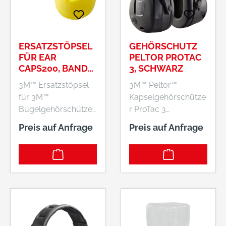
3m.premiumcustom
er.dach@mmm.com
ERSATZSTÖPSEL
GEHÖRSCHUTZ
FÜR EAR
PELTOR PROTAC
CAPS200, BAND
3, SCHWARZ
U. FLEXICAP
3M™ Ersatzstöpsel
3M™ Peltor™
für 3M™
Kapselgehörschütze
Bügelgehörschützer
r ProTac 3
E-A-RCaps™ 200, E-
Eigenschaften: •
Preis auf Anfrage
Preis auf Anfrage
A-RFlexicap™, E-A-
Aktiver Gehörschutz
Rband ™
für gehobene
Eigenschaften: •
Ansprüche • Die
Hygienisch, da keine
Funktionstasten sind
Modellierung
sehr einfach zu
notwendig • Einfach
bedienen •
zu waschen und zu
Außengeräusche
reinigen • Weiche
werden digital bis zu