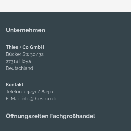
Einsätze •
Arretierung durch
eine 90°-Drehung •
Entsichern durch
Unternehmen
eine
entgegengesetzte
90°-Drehung • Mit
Thies + Co GmbH
starkem Magnet •
Bücker Str. 30/32
Wandmontage
27318 Hoya
möglich Lieferung:
Deutschland
Ohne Werkzeuge.
Hersteller: GEDORE
Kontakt:
Werkzeugfabrik
Telefon:
04251 / 824 0
GmbH & Co. KG,
E-Mail:
info@thies-co.de
Remscheider Straße
149, 42899
Öffnungszeiten Fachgroßhandel
Remscheid, DE,
+492191596900,
gedore.empfang@g