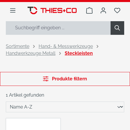
alt springen
Warenkorb enthäl
Du h
Sortimente
Hand- & Messwerkzeuge
Handwerkzeuge Metall
Steckleisten
Produkte filtern
1 Artikel gefunden