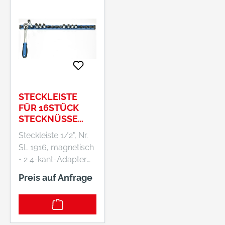
STECKLEISTE
FÜR 16STÜCK
STECKNÜSSE
1/2"-4KANT
Steckleiste 1/2", Nr.
580MM GEDORE
SL 1916, magnetisch
• 2 4-kant-Adapter
für Knarren,
Preis auf Anfrage
Gleitgriffe,
Verlängerungen • 16
4-kante für 1/2"-
Steckschlüssel-