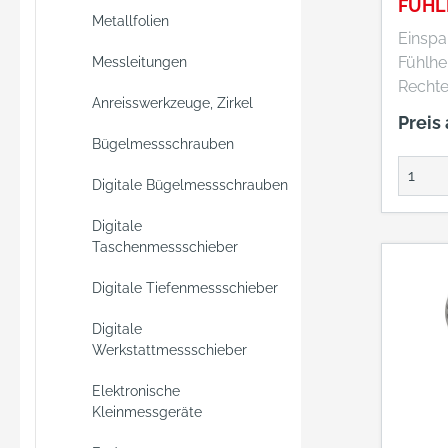
FÜHL
14 Stu
Metallfolien
ERÄT
Modus 
Einspa
FOR
Batter
Fühlhe
Messleitungen
Liefer
Rechte
Anreisswerkzeuge, Zirkel
Hartsc
80 mm • Aufnahm
Preis
Herste
8 mm H
Bügelmessschrauben
Optik 
Schwa
Str. 25
mmung Herstel
Digitale Bügelmessschrauben
Nürnbe
Einkau
+4991
Digitale
Deuts
Taschenmessschieber
mail@
Eisen
optik.
EDE Pl
Digitale Tiefenmessschieber
Wupper
+4920
Digitale
webko
Werkstattmessschieber
Elektronische
Kleinmessgeräte