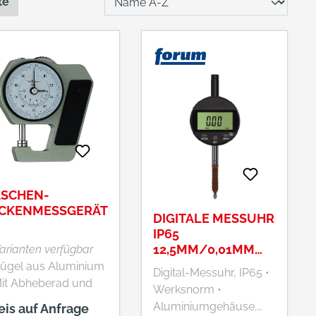
te
ASCHEN-
ICKENMESSGERÄT
DIGITALE MESSUHR
IP65
12,5MM/0,01MM
Varianten verfügbar
FORUM
Bügel aus Aluminium
Digital-Messuhr, IP65 •
Mit Abheberad und
Werksnorm •
nststoff-Griffschalen
Aluminiumgehäuse,
eis auf Anfrage