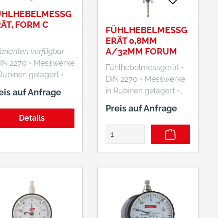
ferung: Mit
Lieferung: Im Etui.
ÜHLHEBELMESSG
tallaußenringen und
ÄT, FORM C
FÜHLHEBELMESSG
hebehülsen.
ERÄT 0,8MM
A/32MM FORUM
Varianten verfügbar
 2270 • Messwerke
Fühlhebelmessgerät •
Rubinen gelagert •
DIN 2270 • Messwerke
tomatische
in Rubinen gelagert •
eis auf Anfrage
schaltung der
Automatische
Preis auf Anfrage
ssrichtung •
Umschaltung der
Details
rchromtes Gehäuse
Messrichtung •
 drei eingefrästen
Gehäuse mit drei
hwalbenschwanzfüh
eingefrästen
ngen zur Aufnahme
Schwalbenschwanzfüh
chaftes
rungen zur Aufnahme
 8 mm h6) •
des Einspannschaftes
gerung der
(Ø 8 mm h6) • Gehäuse
hlhebelwelle in
zum Schutz gegen
äzisions-Kugellagern