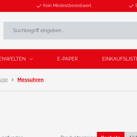
Kein Mindestbestellwert
ENWELTEN
E-PAPER
EINKAUFSLIST
uge
Messuhren