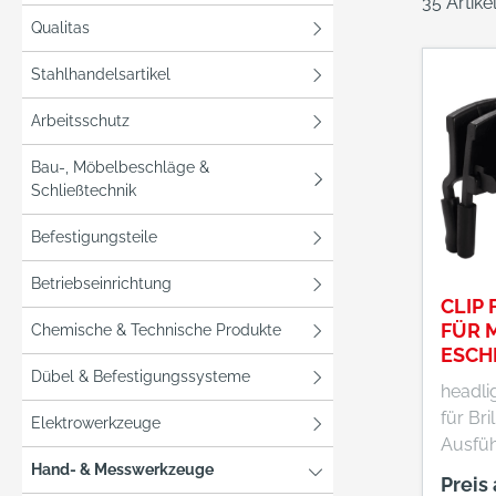
35 Artik
Qualitas
Stahlhandelsartikel
Arbeitsschutz
Bau-, Möbelbeschläge &
Schließtechnik
Befestigungsteile
Betriebseinrichtung
CLIP 
FÜR 
Chemische & Technische Produkte
ESCH
Dübel & Befestigungssysteme
headli
für Bri
Elektrowerkzeuge
Ausfüh
Hand- & Messwerkzeuge
leicht
Preis