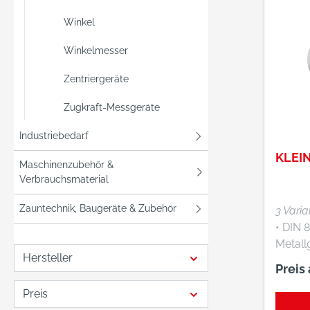
umscha
Aufna
Winkel
und un
Winkelmesser
Einspa
mm h6 Lieferung:
Zentriergeräte
Kunstst
Herstel
Zugkraft-Messgeräte
Einkau
Industriebedarf
Deuts
Eisen
KLEI
Maschinenzubehör &
EDE Pl
Verbrauchsmaterial
Wupper
+4920
Zauntechnik, Baugeräte & Zubehör
3 Vari
webko
• DIN 878 • R
Metall
Hersteller
Einspa
Preis
mm h6,
Preis
geschliffen •