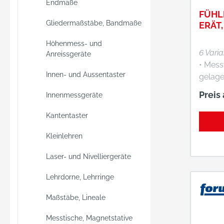
Endmaße
FÜHL
Gliedermaßstäbe, Bandmaße
ERÄT,
Höhenmess- und
6 Vari
Anreissgeräte
• Mess
Innen- und Aussentaster
gelager
Autom
Preis
Innenmessgeräte
Umsch
Messri
Kantentaster
Verch
mit dre
Kleinlehren
Schwa
Laser- und Nivelliergeräte
runge
des Einspannschaftes
Lehrdorne, Lehrringe
(Ø 8 m
Lager
Maßstäbe, Lineale
Fühlhe
Messtische, Magnetstative
Präzis