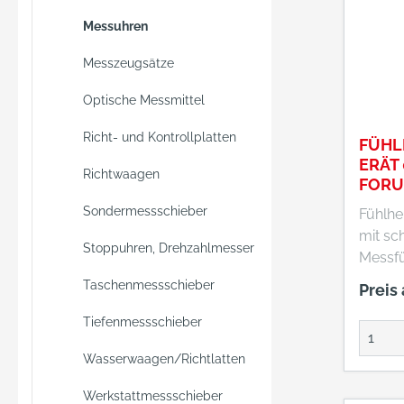
• Mess
Messuhren
Hartme
mm bes
Messzeugsätze
Außenr
Optische Messmittel
Messei
rechtw
Richt- und Kontrollplatten
FÜHL
schwenkbar 
ERÄT
Im Etui
Richtwaagen
FOR
Schlüs
Austa
Sondermessschieber
Fühlh
Messei
mit s
Stoppuhren, Drehzahlmesser
Messfühler •
jedoc
Taschenmessschieber
Preis
max. 5 µm
Messfü
Tiefenmessschieber
rechts
Wasserwaagen/Richtlatten
110° ve
Hebel
Werkstattmessschieber