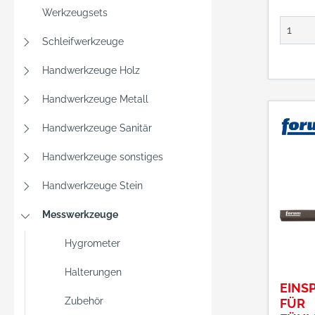
LED-St
Werkzeugsets
bündel
auf ei
Schleifwerkzeuge
Arbeit
CPC-O
Handwerkzeuge Holz
Parabo
Handwerkzeuge Metall
Concen
blendu
Handwerkzeuge Sanitär
Lichtf
Strom
Handwerkzeuge sonstiges
handli
Handwerkzeuge Stein
Batter
Kabelf
Messwerkzeuge
Beleuc
ca. 32
Hygrometer
und 12
Leucht
Halterungen
EINS
Stund
Zubehör
FÜR
Norma