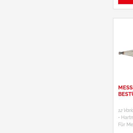
Ziffern
Nulleinst
verste
Tolera
Auswe
Messei
Lieferu
MESS
BEST
12 Var
• Hartm
Für M
Feinzeiger