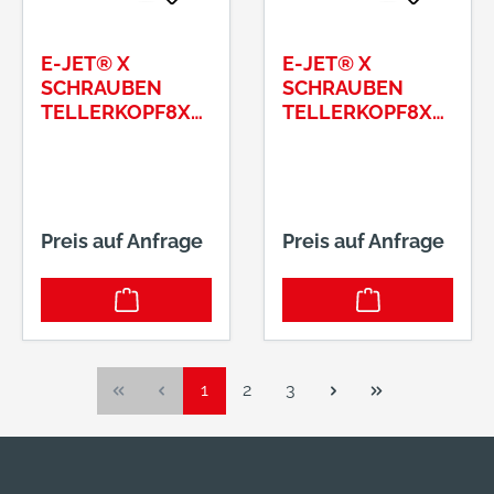
E-JET® X
E-JET® X
SCHRAUBEN
SCHRAUBEN
TELLERKOPF8X
TELLERKOPF8X
120/52 T40
140/80 T40
Preis auf Anfrage
Preis auf Anfrage
Seite
Seite
Seite
1
2
3