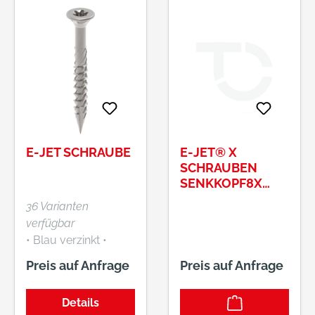
E-JET SCHRAUBE
E-JET® X
SCHRAUBEN
SENKKOPF8X
100/52 T40
36 Varianten
verfügbar
• Blau verzinkt •
Senkkopf mit
Preis auf Anfrage
Preis auf Anfrage
Unterkopffrästasche
n • TORX® Jetta®-
Details
Antrieb –