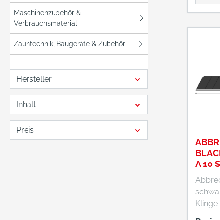
Einkau
Maschinenzubehör &
Deuts
Verbrauchsmaterial
Eisen
Zauntechnik, Baugeräte & Zubehör
EDE Pl
Wupper
+4920
Hersteller
webko
Inhalt
Preis
ABBR
BLAC
A 10 
BLAD
Abbrec
schwar
Klinge
beschic