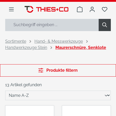
alt springen
Warenkorb enthäl
Du h
Sortimente
Hand- & Messwerkzeuge
Handwerkzeuge Stein
Maurerschnüre, Senklote
Produkte filtern
13 Artikel gefunden