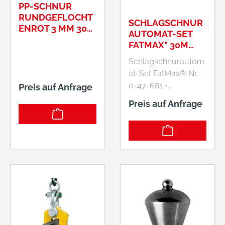
PP-SCHNUR
RUNDGEFLOCHT
SCHLAGSCHNUR
ENROT 3 MM 300
AUTOMAT-SET
M VORMAN
FATMAX" 30M
STANLEY FAT
Schlagschnurautom
MAX
at-Set FatMax® Nr.
0-47-681 •
Preis auf Anfrage
Strapazierfähiges
Preis auf Anfrage
Kunststoffgehäuse •
30 m
Baumwoll-/Polyest
erschnur • Als
Senklot einsetzbar
Inhalt: 1
Schlagschnurgerät 1
Flasche Kreide 115 g
1 Permanent-Marker
Hersteller: Stanley