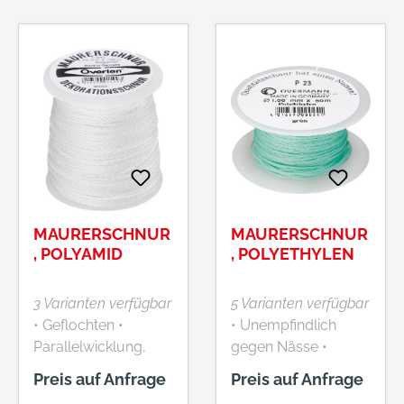
MAURERSCHNUR
MAURERSCHNUR
, POLYAMID
, POLYETHYLEN
3 Varianten verfügbar
5 Varianten verfügbar
• Geflochten •
• Unempfindlich
Parallelwicklung,
gegen Nässe •
Scheibenspule
Parallelwicklung,
Preis auf Anfrage
Preis auf Anfrage
Scheibenspule