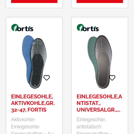
EINLEGESOHLE,
EINLEGESOHLE,A
AKTIVKOHLE,GR.
NTISTAT.,
32-47, FORTIS
UNIVERSALGR.,
FORTIS
Aktivkohle-
Einlegesohle,
Einlegesohle
antistatisch
Eigenschaften: • Aus
Eigenschaften: •