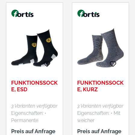
Hochferse bis Zehen
der Haut •
• Druckfreie, flache
Strapazierfähige
Kettelnaht • Hohe
Frotteesohle mit
Haltbarkeit • Bis 60
Hochferse und
°C waschbar
Überzehenplüsch
Material: 85 %
(schützt vor Blasen
Baumwolle, 15 %
und Druckstellen) •
Polyamid
Pflegeleicht Material:
50 % Baumwolle, 30
% Polyester
(Dunova®), 15 %
FUNKTIONSSOCK
FUNKTIONSSOCK
Polyamid, 5 %
E, ESD
E, KURZ
Elastan
3 Varianten verfügbar
3 Varianten verfügbar
Eigenschaften: •
Eigenschaften: • Mit
Permanente
weicher
elektrostatische
Baumwollplüschzon
Preis auf Anfrage
Preis auf Anfrage
Entladung •
e Material: 60 %