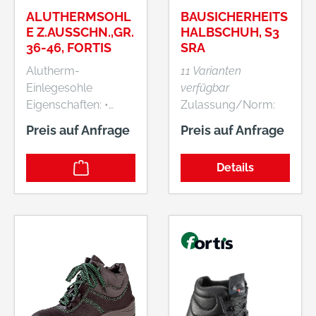
ALUTHERMSOHL
BAUSICHERHEITS
E Z.AUSSCHN.,GR.
HALBSCHUH, S3
36-46, FORTIS
SRA
Alutherm-
11 Varianten
Einlegesohle
verfügbar
Eigenschaften: •
Zulassung/Norm:
Kälteisolierende
EN ISO 20345, S3
Preis auf Anfrage
Preis auf Anfrage
Einlegesohle •
SRA Eigenschaften: •
Individuell
Ergonomisch
Details
zuschneidbar • SB-
geformter
verpackt Hersteller:
Schaftrand •
Einkaufsbüro
Gepolsterte
Deutscher
Lederlasche •
Eisenhändler GmbH,
Durchgehende
EDE Platz 1, 42389
Decksohle Sohle: 2-
Wuppertal, DE,
Schichten-
+4920260960,
Polyurethan-
webkontakt@ede.de
Laufsohle Material: