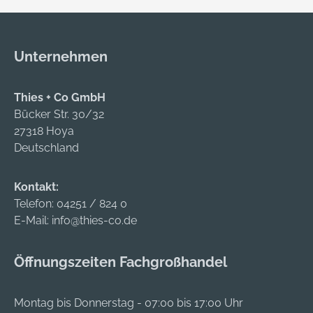
Power Original
Ganzflächige
Fußbett, Elastopan
Einlegesohle ESD
von BASF
PRO Lady Y black
Unternehmen
Zwischensohle:
Sohle: PU/PU Sohle
Weiche PU-
WELLMAXX
Thies + Co GmbH
Comfortsohle Sohle:
TRAINERS LADY
Bücker Str. 30/32
Rutsch- und
Material:
27318 Hoya
abriebfestes PU
Hydrophobierte
Deutschland
Material: Leder OLD
Mikrofaser/Hydroph
STYLE, Innenfutter
obiertes
Wing Tex mit
Textilmaterial,
Kontakt:
Belüftungskanälen
atmungsaktives
Telefon:
04251 / 824 0
Sicherheit: Gelochte
Textilfutter
E-Mail:
info@thies-co.de
Sicherheitskappe
Sicherheit:
AirToe Aluminium,
Stahlkappe,
Öffnungszeiten Fachgroßhandel
Durchtrittsicherheit
metallfreier
Save & Flex PLUS
Durchtrittschutz
Gewicht: ca. 900g
Montag bis Donnerstag - 07:00 bis 17:00 Uhr