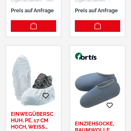
atmungsaktivem
Hoher Anteil von
Preis auf Anfrage
Preis auf Anfrage
Latexschaum •
Aktivkohle stoppt
Antibakteriell •
den Fußgeruch und
Pilzhemmend •
absorbiert den
Weich und elastisch
Fußschweiß •
• Individuell
Antibakteriell •
zuschneidbar • SB-
Pilzhemmend •
verpackt Hersteller:
Antistatisch •
Einkaufsbüro
Individuell
Deutscher
zuschneidbar (Größe
Eisenhändler GmbH,
32–46) • SB-
EDE Platz 1, 42389
verpackt Material:
Wuppertal, DE,
Oberseite 50 %
+4920260960,
Baumwolle, 50 %
webkontakt@ede.de
Polyester Hersteller:
Einkaufsbüro
EINWEGÜBERSC
Deutscher
HUH, PE, 17 CM
EINZIEHSOCKE,
Eisenhändler GmbH,
HOCH, WEISS A
BAUMWOLLE