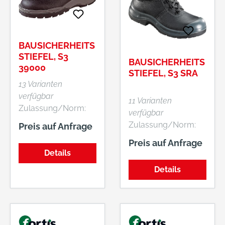
Schaft aus
geprägtem,
vollnarbigem Leder
Sicherheit:
BAUSICHERHEITS
Stahlkappe,
STIEFEL, S3
BAUSICHERHEITS
Stahlzwischensohle
39000
STIEFEL, S3 SRA
13 Varianten
verfügbar
11 Varianten
Zulassung/Norm:
verfügbar
EN ISO 20345, S3
Zulassung/Norm:
Preis auf Anfrage
SRA Eigenschaften: •
EN ISO 20345, S3
Preis auf Anfrage
Laschenpolster •
SRA Eigenschaften: •
Details
Innensohle
Ergonomisch
durchgehend,
Details
geformter
ergonomisch
Schaftrand •
geformt Sohle:
Gepolsterte
rutschhemmende 2-
Lederlasche •
Schichten-PUR-
Durchgehende