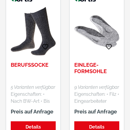
Laufsohle,
Decksohle Sohle: 2-
antistatisch, öl- und
Schichten-
säurebeständig
Polyurethan-
Material:
Laufsohle Material:
Rindnarbenleder
Schaft aus
Sicherheit:
geprägtem,
Stahlkappe,
vollnarbigem Leder
Stahlzwischensohle
Sicherheit:
Stahlkappe,
BERUFSSOCKE
EINLEGE-
Stahlzwischensohle
FORMSOHLE
5 Varianten verfügbar
9 Varianten verfügbar
Eigenschaften: •
Eigenschaften: • Filz •
Nach BW-Art • Bis
Eingearbeiteter
30 °C waschbar
Aktivkohlefilter
Preis auf Anfrage
Preis auf Anfrage
Material: 60 %
gegen
Schurwolle, 40 %
Geruchsbildung •
Details
Details
Polyester
SB-verpackt