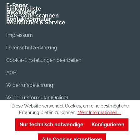
E-Paper
Einkaufsliste
Newsletter
EAN-Code scannen
Kontaktformular
Rechtliches & Service
Impressum
Datenschutzerklärung
Cookie-Einstellungen bearbeiten
AGB
Widerrufsbelehrung
Widerrufsformular (Online)
Diese Website verwendet Cookies, um eine bestmögliche
Versand & Bezahlung
Erfahrung bieten zu können.
Mehr Informationen ...
Batterieentsorgung
Nur technisch notwendige
Konfigurieren
Alle Cookies akzeptieren